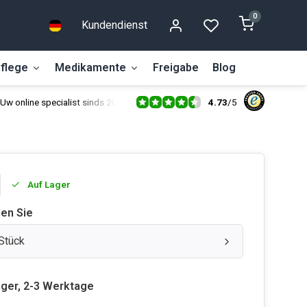
0
Kundendienst
flege
Medikamente
Freigabe
Blog
4.73
/
5
Uw online specialist sinds 2014
Auf Lager
len Sie
-Stück
ager, 2-3 Werktage