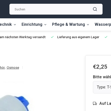
echnik
Einrichtung
Pflege & Wartung
Wasserp
, am nächsten Werktag versandt
Lieferung aus eigenem Lager
€2,25
hör
,
Osmose
Bitte wäh
Type: T
Auf L