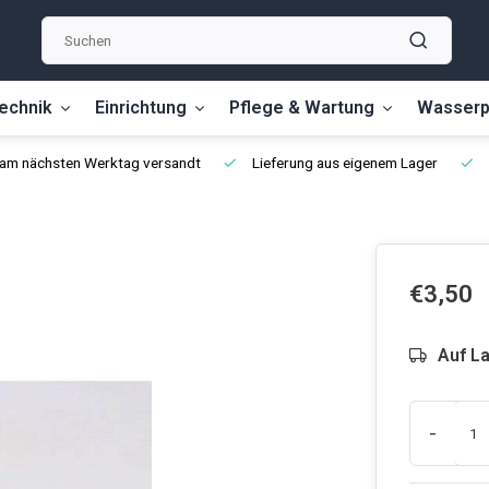
echnik
Einrichtung
Pflege & Wartung
Wasserp
, am nächsten Werktag versandt
Lieferung aus eigenem Lager
€3,50
Auf L
-