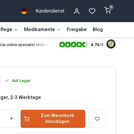
0
Kundendienst
flege
Medikamente
Freigabe
Blog
4.73
/
5
Uw online specialist sinds 2014
Auf Lager
ager, 2-3 Werktage
Zum Warenkorb
+
hinzufügen