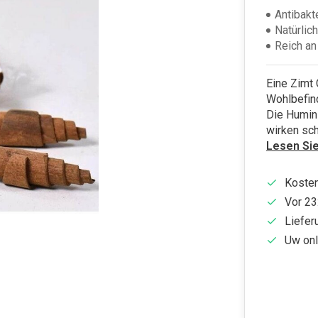
Antibakt
Natürli
Reich an
Eine Zimt 
Wohlbefin
Die Humins
wirken sc
Lesen Si
Kosten
Vor 23
Liefer
Uw onl