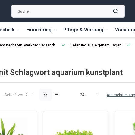
echnik
Einrichtung
Pflege & Wartung
Wasserp
, am nächsten Werktag versandt
Lieferung aus eigenem Lager
 mit Schlagwort aquarium kunstplant
Seite 1 von 2
Am meisten an