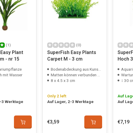
(1)
(0)
Easy Plant
SuperFish Easy Plants
SuperF
m - nr 15
Carpet M - 3 cm
Hoch 3
riumpflanze
Bodenabdeckung aus Kunststoff
Aquariu
h mit Wasser
Matten können verbunden werden
Wartun
8 x 4.5 x 3 cm
↕ 30 
Only 2 left
Auf Lag
2-3 Werktage
Auf Lager, 2-3 Werktage
Auf Lag
€3,59
€7,19