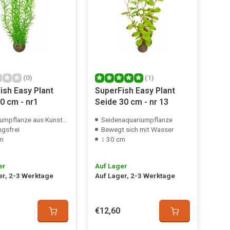
(0)
(1)
ish Easy Plant
SuperFish Easy Plant
0 cm - nr1
Seide 30 cm - nr 13
mpflanze aus Kunststoff
Seidenaquariumpflanze
gsfrei
Bewegt sich mit Wasser
cm
↕ 30 cm
er
Auf Lager
er, 2-3 Werktage
Auf Lager, 2-3 Werktage
€12,60