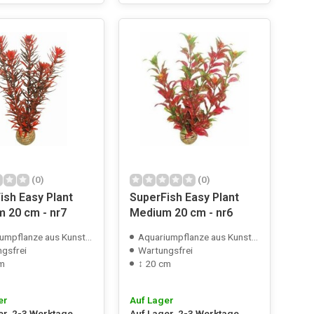
(0)
(0)
ish Easy Plant
SuperFish Easy Plant
 20 cm - nr7
Medium 20 cm - nr6
mpflanze aus Kunststoff
Aquariumpflanze aus Kunststoff
gsfrei
Wartungsfrei
cm
↕ 20 cm
er
Auf Lager
er, 2-3 Werktage
Auf Lager, 2-3 Werktage