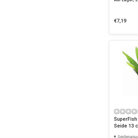
€7,19
SuperFish 
Seide 13 c
Seidenaqua