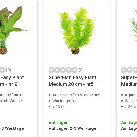
(0)
(0)
Easy Plant
SuperFish Easy Plant
SuperF
m - nr 9
Medium 20 cm - nr5
Medium
riumpflanze
Aquariumpflanze aus Kunststoff
Aquariu
h mit Wasser
Wartungsfrei
Wartun
↕ 20 cm
↕ 20 
Auf Lager
Auf Lag
2-3 Werktage
Auf Lager, 2-3 Werktage
Auf Lag