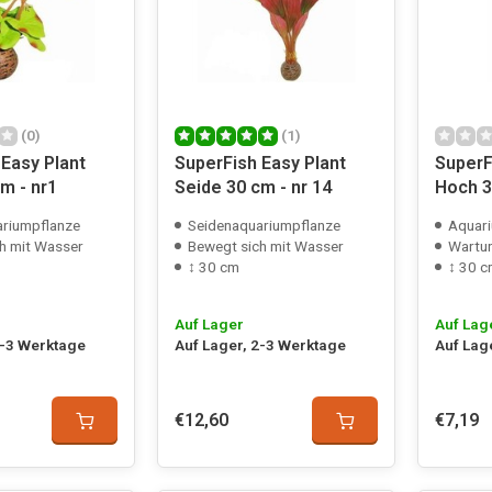
(0)
(1)
Easy Plant
SuperFish Easy Plant
SuperF
m - nr1
Seide 30 cm - nr 14
Hoch 3
riumpflanze
Seidenaquariumpflanze
Aquariu
h mit Wasser
Bewegt sich mit Wasser
Wartun
↕ 30 cm
↕ 30 
Auf Lager
Auf Lag
2-3 Werktage
Auf Lager, 2-3 Werktage
Auf Lag
€12,60
€7,19