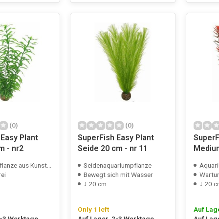
(0)
(0)
Easy Plant
SuperFish Easy Plant
SuperF
m - nr2
Seide 20 cm - nr 11
Medium
nze aus Kunststoff
Seidenaquariumpflanze
Aquariu
ei
Bewegt sich mit Wasser
Wartun
↕ 20 cm
↕ 20 
Only 1 left
Auf Lag
2-3 Werktage
Auf Lager, 2-3 Werktage
Auf Lag