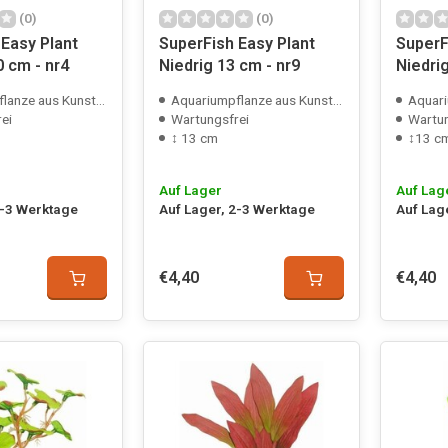
(0)
(0)
Easy Plant
SuperFish Easy Plant
SuperF
 cm - nr4
Niedrig 13 cm - nr9
Niedrig
nze aus Kunststoff
Aquariumpflanze aus Kunststoff
Aquariu
ei
Wartungsfrei
Wartun
↕ 13 cm
↕13 c
Auf Lager
Auf Lag
2-3 Werktage
Auf Lager, 2-3 Werktage
Auf Lag
€4,40
€4,40