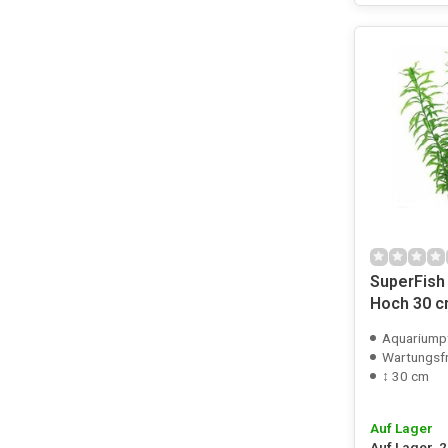
SuperFish 
Hoch 30 c
Aquariumpfla
Wartungsfr
↕ 30 cm
Auf Lager
Auf Lager, 