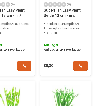
(0)
(0)
ish Easy Plant
SuperFish Easy Plant
 13 cm - nr7
Seide 13 cm - nr2
mpflanze aus Kunststoff
Seidenaquariumpflanze
gsfrei
Bewegt sich mit Wasser
m
↕ 13 cm
er
Auf Lager
er, 2-3 Werktage
Auf Lager, 2-3 Werktage
€8,30