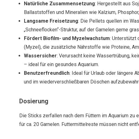
Natürliche Zusammensetzung
: Hergestellt aus So
Ballaststoffen und Mineralien wie Kalzium, Phospho
Langsame Freisetzung
: Die Pellets quellen im Wa
„Schneeflocken“-Struktur, auf der Garnelen gerne gras
Fördert Biofilm- und Myzelwachstum
: Unterstützt 
(Myzel), die zusätzliche Nährstoffe wie Proteine, Am
Wassersicher
: Verursacht keine Wassertrübung, kei
– ideal für ein gesundes Aquarium.
Benutzerfreundlich
: Ideal für Urlaub oder längere 
und im wiederverschließbaren Döschen aufzubewahr
Dosierung
Die Sticks zerfallen nach dem Füttern im Aquarium zu ei
für ca. 20 Garnelen. Futtermittelreste müssen nicht ent