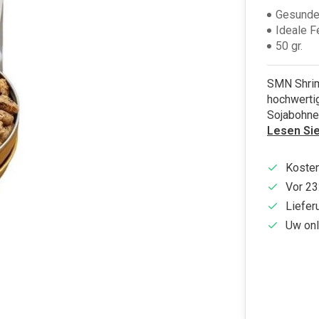
Gesunde
Ideale F
50 gr.
SMN Shrimp
hochwerti
Sojabohnen
Lesen Si
Kosten
Vor 23
Liefer
Uw onl