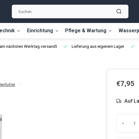
echnik
Einrichtung
Pflege & Wartung
Wasserp
, am nächsten Werktag versandt
Lieferung aus eigenem Lager
€7,95
lenfutter
Auf L
-