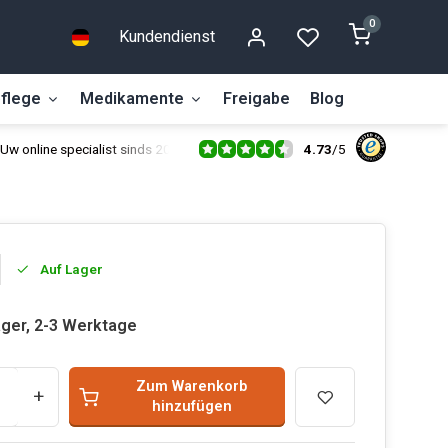
0
Kundendienst
flege
Medikamente
Freigabe
Blog
4.73
/
5
Uw online specialist sinds 2014
Auf Lager
ager, 2-3 Werktage
Zum Warenkorb
+
hinzufügen