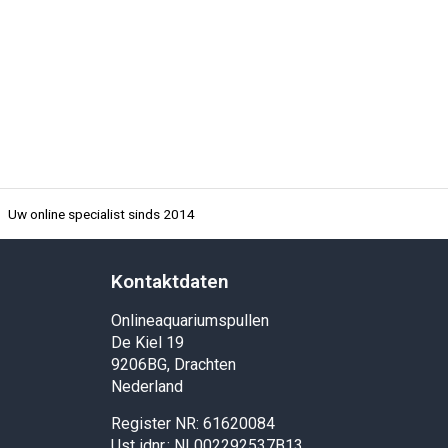
Uw online specialist sinds 2014
Kontaktdaten
Onlineaquariumspullen
De Kiel 19
9206BG, Drachten
Nederland
Register NR: 61620084
Ust idnr.: NL002292537B13