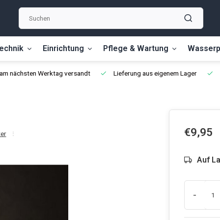
echnik
Einrichtung
Pflege & Wartung
Wasserp
, am nächsten Werktag versandt
Lieferung aus eigenem Lager
€9,95
ter
Auf L
-