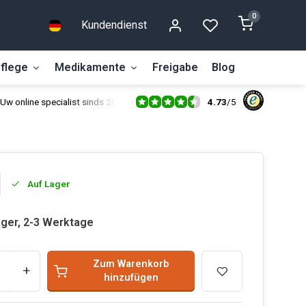
0
Kundendienst
flege
Medikamente
Freigabe
Blog
4.73
/
5
Uw online specialist sinds 2014
Auf Lager
ager, 2-3 Werktage
Zum Warenkorb
+
hinzufügen