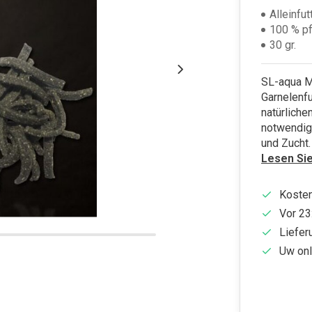
Alleinfut
100 % pf
30 gr.
SL-aqua Mo
Garnelenfu
natürliche
notwendig
und Zucht.
Lesen Si
Kosten
Vor 23
Liefer
Uw onl