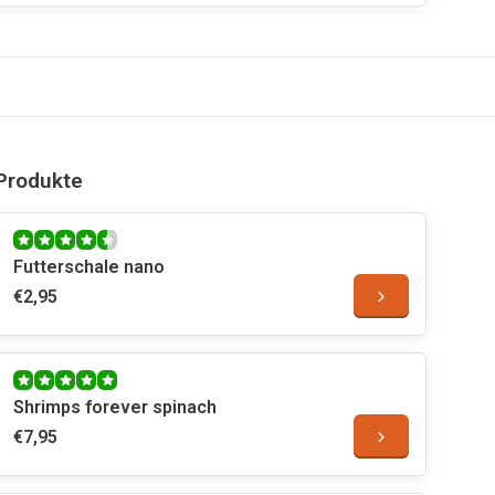
Produkte
Futterschale nano
€2,95
Shrimps forever spinach
€7,95