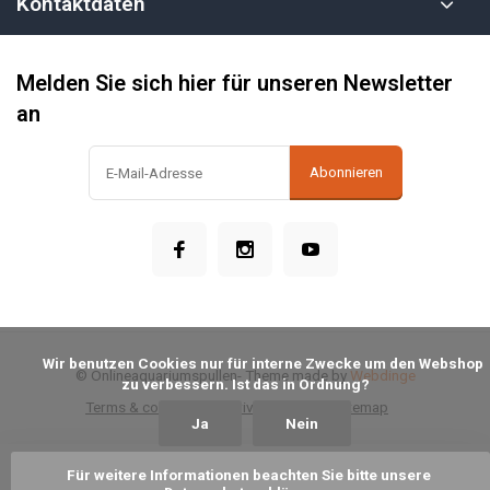
Kontaktdaten
Melden Sie sich hier für unseren Newsletter
an
Abonnieren
            Wir benutzen Cookies nur für interne Zwecke um den Webshop 
© Onlineaquariumspullen
- Theme made by
Webdinge
zu verbessern. Ist das in Ordnung?

Terms & conditions
Privacy Policy
Sitemap
Ja
Nein
Für weitere Informationen beachten Sie bitte unsere 
Zum Warenkorb hinzufügen