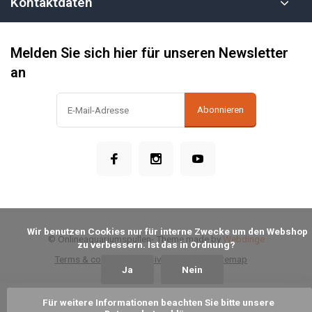
Kontaktdaten
Melden Sie sich hier für unseren Newsletter
an
Abonnieren
            Wir benutzen Cookies nur für interne Zwecke um den Webshop 
© Onlineaquariumspullen
- Theme made by
Webdinge
zu verbessern. Ist das in Ordnung?

Terms & conditions
Privacy Policy
Sitemap
Ja
Nein
Für weitere Informationen beachten Sie bitte unsere 
Zum Warenkorb hinzufügen