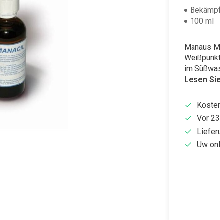
Bekämpf
100 ml
Manaus Ma
Weißpünktc
im Süßwas
Lesen Si
Kosten
Vor 23
Liefer
Uw onl