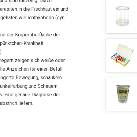
und sind einzellig. Durch
rasiten in die Fischhaut ein und
agellaten wie
Ichthyobodo (syn.
und der Körperoberfläche der
ßpünktchen-Krankheit
).
regern zeigen sich weiße oder
le Anzeichen für einen Befall
ringerte Bewegung, schaukeln
Dunkelfärbung und Scheuern
s. Eine genaue Diagnose der
bstrich liefern.