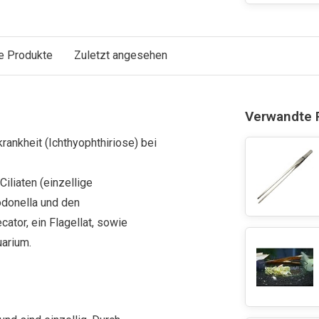
e Produkte
Zuletzt angesehen
Verwandte 
ankheit (Ichthyophthiriose) bei
Ciliaten
(einzellige
odonella
und den
ecator
, ein Flagellat, sowie
uarium.