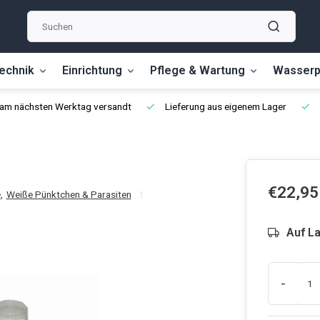
echnik
Einrichtung
Pflege & Wartung
Wasserp
, am nächsten Werktag versandt
Lieferung aus eigenem Lager
€22,95
e
,
Weiße Pünktchen & Parasiten
Auf L
-