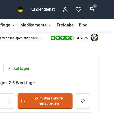
0
Kundendienst
flege
Medikamente
Freigabe
Blog
4.73
/
5
Uw online specialist sinds 2014
Auf Lager
ager, 2-3 Werktage
Zum Warenkorb
+
hinzufügen