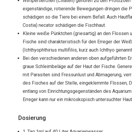
Wimpertierchen (
Ciliaten
) gehören zu den
Protozoen
eigenständige, rotierende Bewegungen dringen die Pa
schädigen so die Tiere bei einem Befall. Auch Hautfl
Costia) necator
schädigen die Fischhaut.
Kleine weiße Pünktchen (griesartig) an den Flossen 
Fische sind charakteristisch für den Erreger der Wei
(
Ichthyophthirius multifiliis, kurz auch Ichthyo genannt
Bei den verschiedenen anderen oben aufgeführten Er
graue Schleimbeläge auf der Haut der Fische. Generel
mit Parasiten sind Fressunlust und Abmagerung, ver
des Fisches auf der Stelle, eingeklemmte Flossen, 
entlang von Einrichtungsgegenständen des Aquarium
Erreger kann nur ein mikroskopisch untersuchter Hauta
Dosierung
1. Tag 1ml auf 40 Liter Aquarienwasser