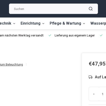
echnik
Einrichtung
Pflege & Wartung
Wasserp
, am nächsten Werktag versandt
Lieferung aus eigenem Lager
€47,95
ium Beleuchtung
Auf L
-