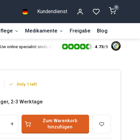
0
Kundendienst
flege
Medikamente
Freigabe
Blog
4.73
/
5
Uw online specialist sinds 2014
Only 1 left
ager, 2-3 Werktage
Zum Warenkorb
+
hinzufügen