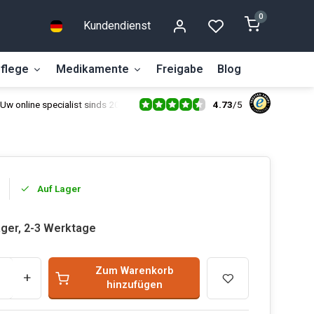
0
Kundendienst
flege
Medikamente
Freigabe
Blog
4.73
/
5
Uw online specialist sinds 2014
Auf Lager
ager, 2-3 Werktage
Zum Warenkorb
+
hinzufügen