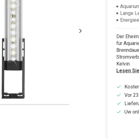
Aquarium
Lange L
Energiee
Der Eheim
für Aquari
Brenndaue
Stromverbr
Kelvin.
Lesen Si
Kosten
Vor 23
Liefer
Uw onl