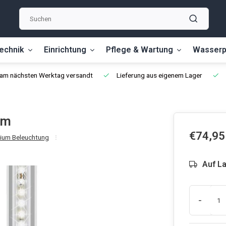
echnik
Einrichtung
Pflege & Wartung
Wasserp
, am nächsten Werktag versandt
Lieferung aus eigenem Lager
mm
€74,95
ium Beleuchtung
Auf L
-