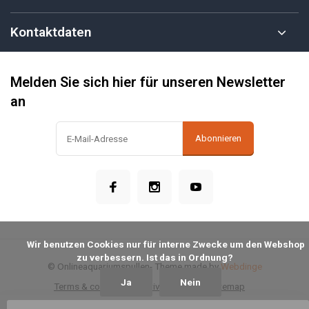
Kontaktdaten
Melden Sie sich hier für unseren Newsletter
an
Abonnieren
            Wir benutzen Cookies nur für interne Zwecke um den Webshop 
zu verbessern. Ist das in Ordnung?

© Onlineaquariumspullen
- Theme made by
Webdinge
Ja
Nein
Terms & conditions
Privacy Policy
Sitemap