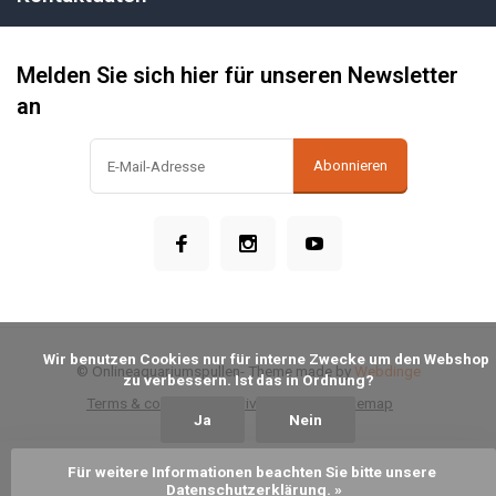
Melden Sie sich hier für unseren Newsletter
an
Abonnieren
            Wir benutzen Cookies nur für interne Zwecke um den Webshop 
© Onlineaquariumspullen
- Theme made by
Webdinge
zu verbessern. Ist das in Ordnung?

Terms & conditions
Privacy Policy
Sitemap
Ja
Nein
Für weitere Informationen beachten Sie bitte unsere 
Zum Warenkorb hinzufügen
Datenschutzerklärung. »