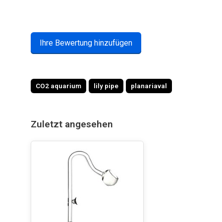
Ihre Bewertung hinzufügen
CO2 aquarium
lily pipe
planariaval
Zuletzt angesehen