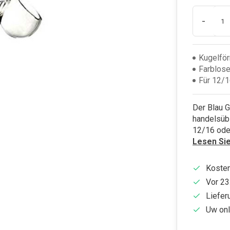
-
Kugelför
Farblose
Für 12/
Der Blau G
handelsüb
12/16 ode
Lesen Si
Kosten
Vor 23
Liefer
Uw onl