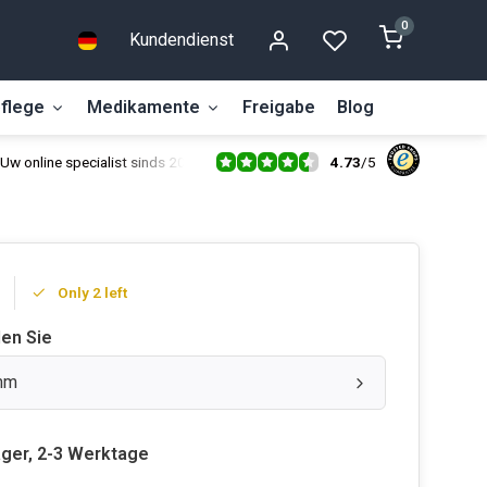
0
Kundendienst
flege
Medikamente
Freigabe
Blog
4.73
/
5
Uw online specialist sinds 2014
Only 2 left
len Sie
mm
ager, 2-3 Werktage