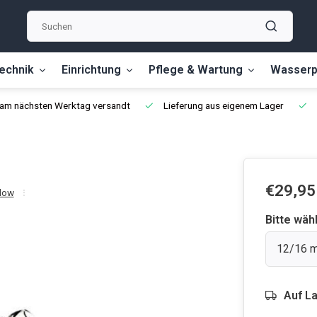
echnik
Einrichtung
Pflege & Wartung
Wasserp
, am nächsten Werktag versandt
Lieferung aus eigenem Lager
€29,95
flow
Bitte wäh
12/16 
Auf L