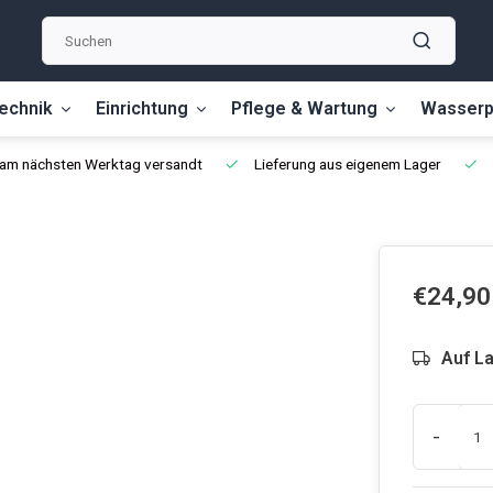
echnik
Einrichtung
Pflege & Wartung
Wasserp
, am nächsten Werktag versandt
Lieferung aus eigenem Lager
€24,90
Auf L
-