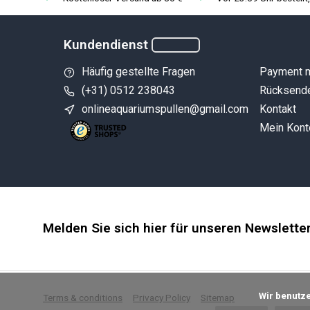
Kundendienst
Häufig gestellte Fragen
Payment 
(+31) 0512 238043
Rücksend
onlineaquariumspullen@gmail.com
Kontakt
Mein Kont
Melden Sie sich hier für unseren Newslette
            Wir benutzen Cookies nur für interne Zwecke um den Webshop zu verbessern. Ist das in Ordnung?

Terms & conditions
Privacy Policy
Sitemap