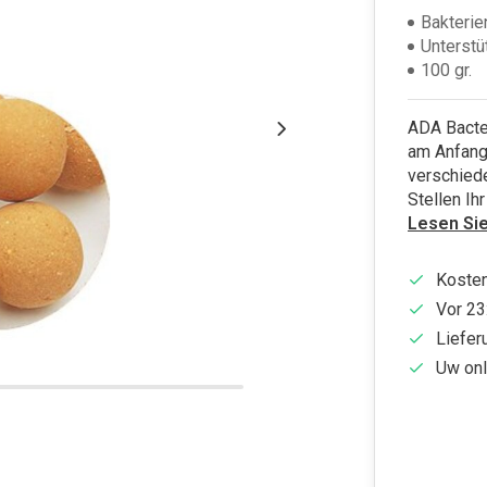
Bakterie
Unterstü
100 gr.
ADA Bacter
am Anfang 
verschiede
Stellen Ih
Lesen Si
Kosten
Vor 23
Liefer
Uw onl