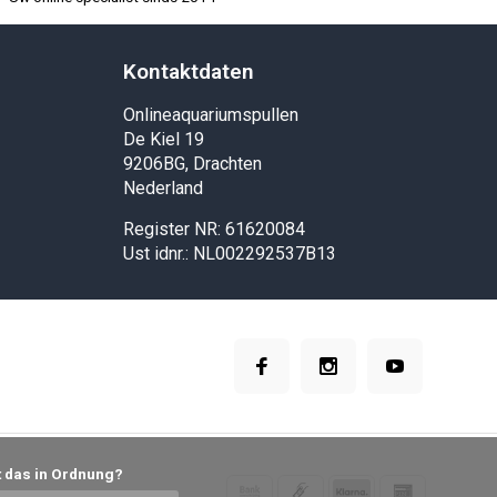
Kontaktdaten
Onlineaquariumspullen
De Kiel 19
9206BG, Drachten
Nederland
Register NR: 61620084
Ust idnr.: NL002292537B13