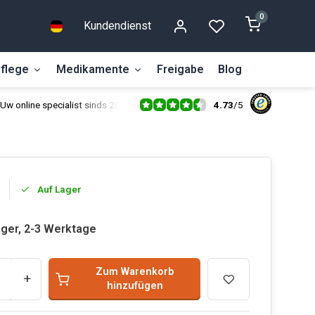
0
Kundendienst
flege
Medikamente
Freigabe
Blog
4.73
/
5
Uw online specialist sinds 2014
Auf Lager
ager, 2-3 Werktage
Zum Warenkorb
+
hinzufügen