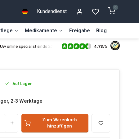
0
Kundendienst
flege
Medikamente
Freigabe
Blog
4.73
/
5
Uw online specialist sinds 2014
Auf Lager
ager, 2-3 Werktage
Zum Warenkorb
+
hinzufügen