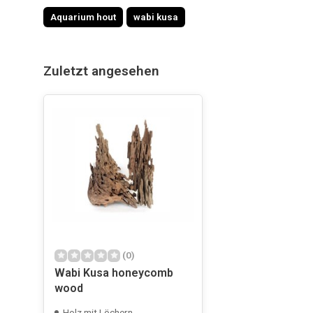
Aquarium hout
wabi kusa
Zuletzt angesehen
(0)
Wabi Kusa honeycomb
wood
Holz mit Löchern