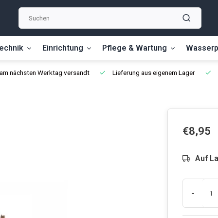
echnik
Einrichtung
Pflege & Wartung
Wasserp
, am nächsten Werktag versandt
Lieferung aus eigenem Lager
€8,95
Auf L
-