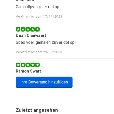
Garnaaltjes zijn er dol op.
Veröffentlicht am 17/11/2023
Dean Clauwaert
Goed voer, garnalen zijn er dol op!
Veröffentlicht am 29/09/2023
Ramon Swart
Goed voer wel aan de prijs maar de garnalen doen het 
Ihre Bewertung hinzufügen
en veel gezonde jonge nakomelingen.
Veröffentlicht am 01/01/2023
Zuletzt angesehen