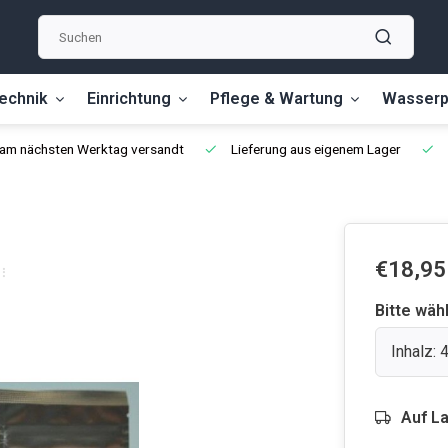
echnik
Einrichtung
Pflege & Wartung
Wasserp
, am nächsten Werktag versandt
Lieferung aus eigenem Lager
€18,95
Bitte wäh
Inhalz:
Auf L