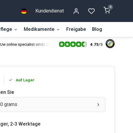
0
Kundendienst
flege
Medikamente
Freigabe
Blog
4.73
/
5
Uw online specialist sinds 2014
Auf Lager
len Sie
 40 grams
ager, 2-3 Werktage