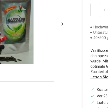
-
Hochwert
Unterstü
40/500 g
Vin Blizza
das spezi
wurde. Mit
optimale 
Zuchterfol
Lesen Si
Kosten
Vor 23
Liefer