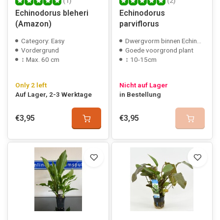
(1)
(2)
Echinodorus bleheri
Echinodorus
(Amazon)
parviflorus
Category: Easy
Dwergvorm binnen Echinodorus soort
Vordergrund
Goede voorgrond plant
↕ Max. 60 cm
↕ 10-15cm
Only 2 left
Nicht auf Lager
Auf Lager, 2-3 Werktage
in Bestellung
€3,95
€3,95