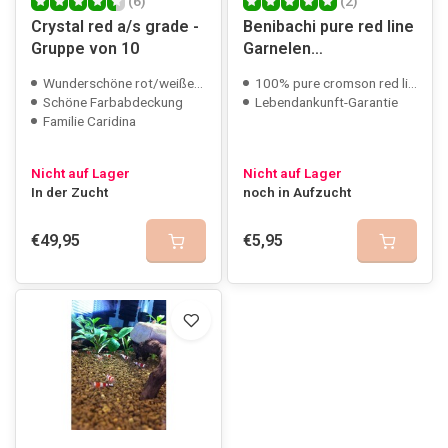
(6)
(2)
Crystal red a/s grade -
Benibachi pure red line
Gruppe von 10
Garnelen
ausgesondert
Wunderschöne rot/weiße Garnelen
100% pure cromson red line
Schöne Farbabdeckung
Lebendankunft-Garantie
Familie Caridina
Nicht auf Lager
Nicht auf Lager
In der Zucht
noch in Aufzucht
€49,95
€5,95