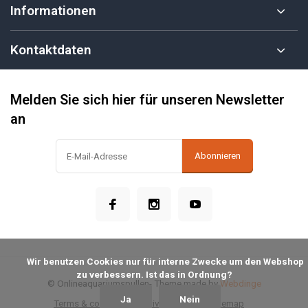
Informationen
Kontaktdaten
Melden Sie sich hier für unseren Newsletter
an
Abonnieren
            Wir benutzen Cookies nur für interne Zwecke um den Webshop 
zu verbessern. Ist das in Ordnung?

© Onlineaquariumspullen
- Theme made by
Webdinge
Ja
Nein
Terms & conditions
Privacy Policy
Sitemap