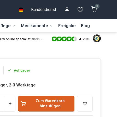
0
Kundendienst
flege
Medikamente
Freigabe
Blog
4.73
/
5
Uw online specialist sinds 2014
Auf Lager
ager, 2-3 Werktage
Zum Warenkorb
+
hinzufügen