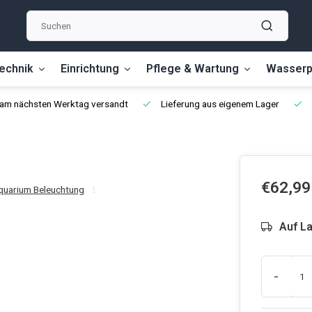
echnik
Einrichtung
Pflege & Wartung
Wasserp
, am nächsten Werktag versandt
Lieferung aus eigenem Lager
€62,99
quarium Beleuchtung
Auf L
-