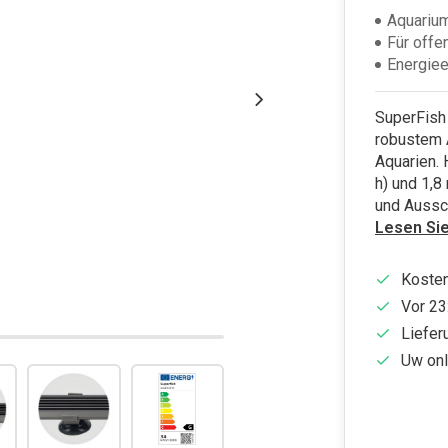
Aquariu
Für offe
Energiee
SuperFish
robustem 
Aquarien.
h) und 1,
und Aussch
Lesen Si
Kosten
Vor 23
Liefer
Uw onl