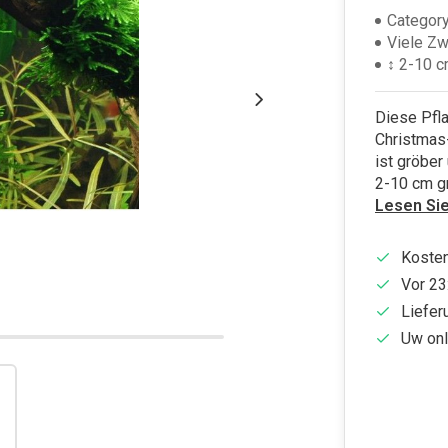
Category
Viele Z
↕ 2-10 
Diese Pfla
Christmas
ist gröber
2-10 cm g
Lesen Si
Kosten
Vor 23
Liefer
Uw onl