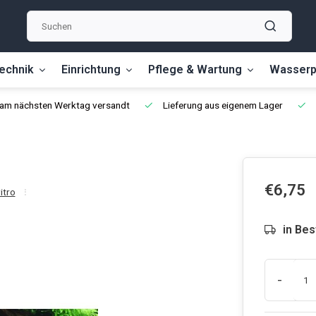
echnik
Einrichtung
Pflege & Wartung
Wasserp
, am nächsten Werktag versandt
Lieferung aus eigenem Lager
€6,75
vitro
in Bes
-