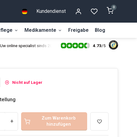
0
Kundendienst
flege
Medikamente
Freigabe
Blog
4.73
/
5
Uw online specialist sinds 2014
Nicht auf Lager
tellung
Zum Warenkorb
+
hinzufügen