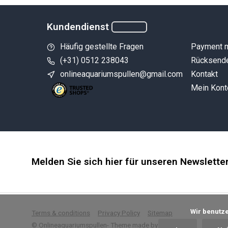
Kundendienst
Häufig gestellte Fragen
Payment 
(+31) 0512 238043
Rücksend
onlineaquariumspullen@gmail.com
Kontakt
Mein Kont
Melden Sie sich hier für unseren Newslette
            Wir benutzen Cookies nur für interne Zwecke um den Webshop zu verbessern. Ist das in Ordnung?

Terms & conditions
Privacy Policy
Sitemap
© Onlineaquariumspullen
- Theme made by
Webdinge