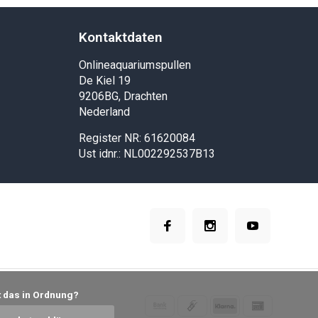
Kontaktdaten
Onlineaquariumspullen
De Kiel 19
9206BG, Drachten
Nederland
Register NR: 61620084
Ust idnr.: NL002292537B13