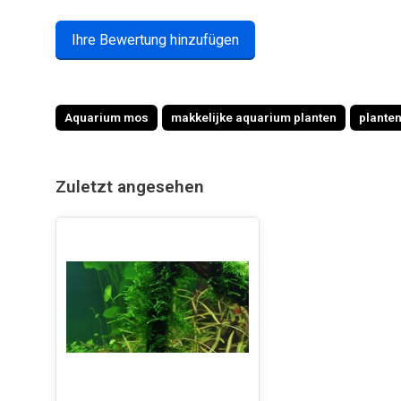
Ihre Bewertung hinzufügen
Aquarium mos
makkelijke aquarium planten
plante
Zuletzt angesehen