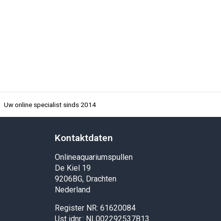
Uw online specialist sinds 2014
Kontaktdaten
Onlineaquariumspullen
De Kiel 19
9206BG, Drachten
Nederland
Register NR: 61620084
Ust idnr.: NL002292537B13