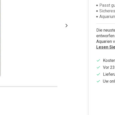
Passt gu
Sicheres
Aquarium
Die neuste
entworfen 
Aquarien v
Lesen Si
Kosten
Vor 23
Liefer
Uw onl