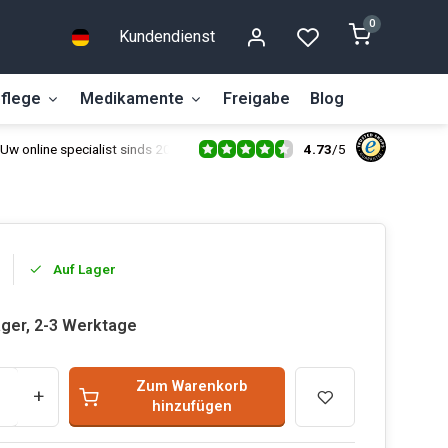
0
Kundendienst
flege
Medikamente
Freigabe
Blog
4.73
/
5
Uw online specialist sinds 2014
Auf Lager
ager, 2-3 Werktage
Zum Warenkorb
+
hinzufügen