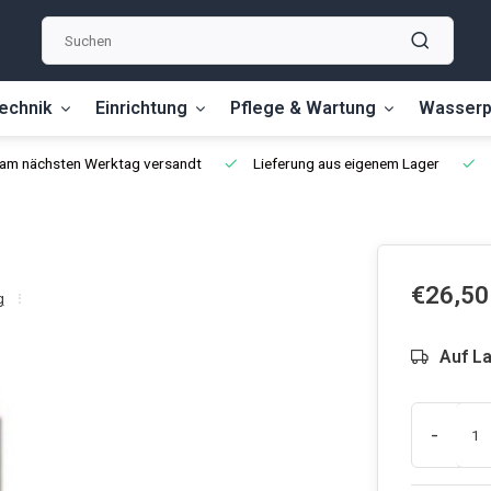
echnik
Einrichtung
Pflege & Wartung
Wasserp
, am nächsten Werktag versandt
Lieferung aus eigenem Lager
€26,50
g
Auf L
-