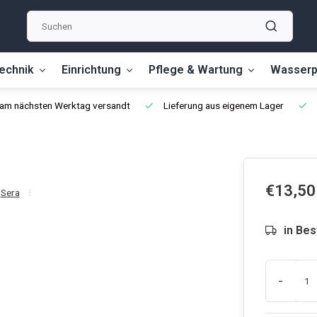
echnik
Einrichtung
Pflege & Wartung
Wasserp
, am nächsten Werktag versandt
Lieferung aus eigenem Lager
€13,50
Sera
in Bes
-