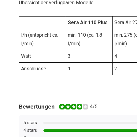
Übersicht der verfügbaren Modelle
Sera Air 110 Plus
Sera Air 2
l/h (entspricht ca.
min. 110 (ca. 1,8
min. 275 (c
l/min)
l/min)
l/min)
Watt
3
4
Anschlüsse
1
2
Bewertungen
4/5
5 stars
4 stars