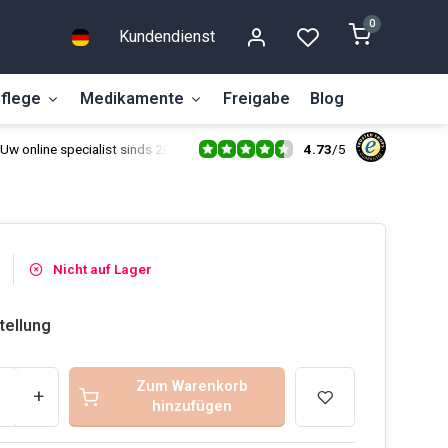
0
Kundendienst
flege
Medikamente
Freigabe
Blog
4.73
/
5
Uw online specialist sinds 2014
Nicht auf Lager
tellung
Zum Warenkorb
+
hinzufügen