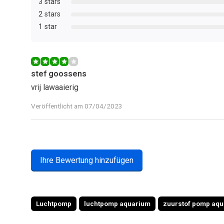
3 stars
2 stars
1 star
stef goossens
vrij lawaaierig
Veröffentlicht am 07/04/2023
Ihre Bewertung hinzufügen
Luchtpomp
luchtpomp aquarium
zuurstof pomp aq