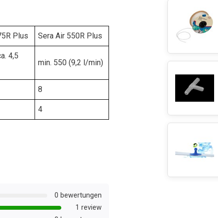
75R Plus
Sera Air 550R Plus
a. 4,5
min. 550 (9,2 l/min)
8
4
0 bewertungen
1 review