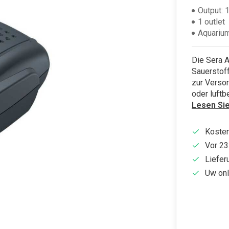
Output: 
1 outlet
Aquarium
Die Sera A
Sauerstoff
zur Versorg
oder luft
Lesen Si
Kosten
Vor 23
Liefer
Uw onl