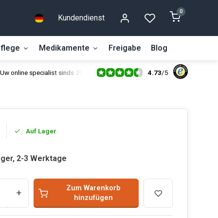
0
Kundendienst
flege
Medikamente
Freigabe
Blog
4.73
/
5
Uw online specialist sinds 2014
Auf Lager
ager, 2-3 Werktage
Zum Warenkorb
+
hinzufügen