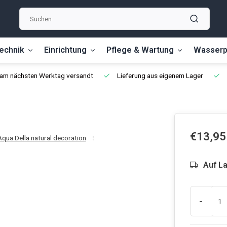
echnik
Einrichtung
Pflege & Wartung
Wasserp
, am nächsten Werktag versandt
Lieferung aus eigenem Lager
€13,95
Aqua Della natural decoration
Auf L
-