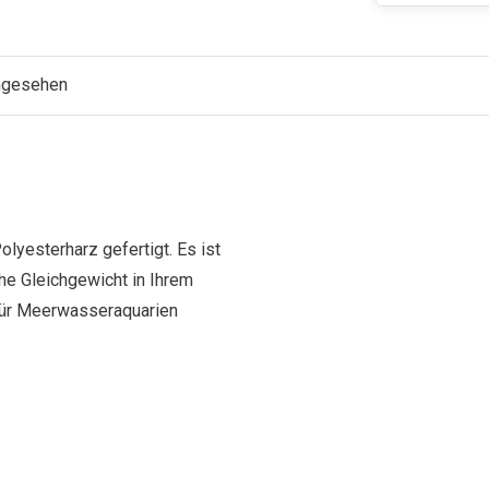
angesehen
lyesterharz gefertigt. Es ist
che Gleichgewicht in Ihrem
 für Meerwasseraquarien