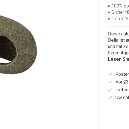
100% po
Sicher f
17.5 x 1
Diese nat
Della ist a
und hat ke
Ihrem Aqu
Lesen Si
Kosten
Vor 23
Liefer
Uw onl