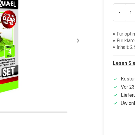
-
Für opti
Für klar
Inhalt: 2
Lesen Si
Kosten
Vor 23
Liefer
Uw onl