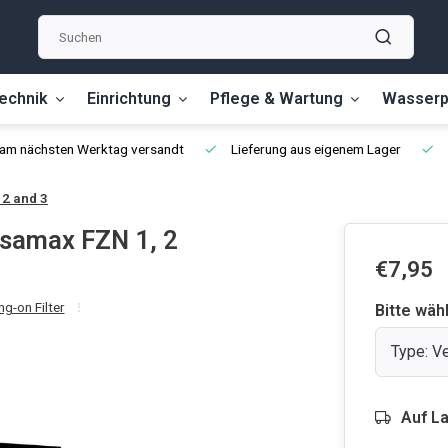
echnik
Einrichtung
Pflege & Wartung
Wasserp
, am nächsten Werktag versandt
Lieferung aus eigenem Lager
2 and 3
samax FZN 1, 2
€7,95
g-on Filter
Bitte wäh
Type: V
Auf L