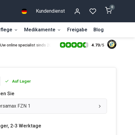
0
Kundendienst
flege
Medikamente
Freigabe
Blog
4.73
/
5
Uw online specialist sinds 2014
Auf Lager
len Sie
ersamax FZN 1
ager, 2-3 Werktage