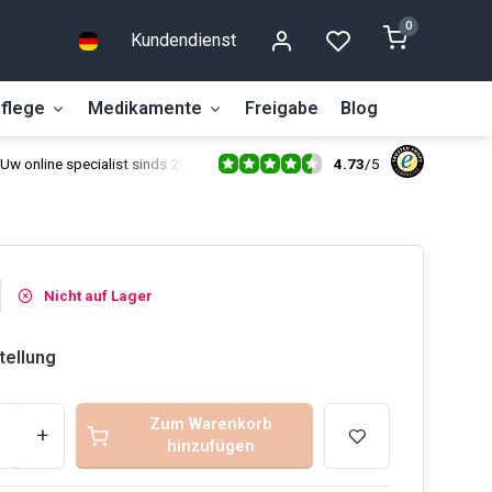
0
Kundendienst
flege
Medikamente
Freigabe
Blog
4.73
/
5
Uw online specialist sinds 2014
Nicht auf Lager
tellung
Zum Warenkorb
+
hinzufügen