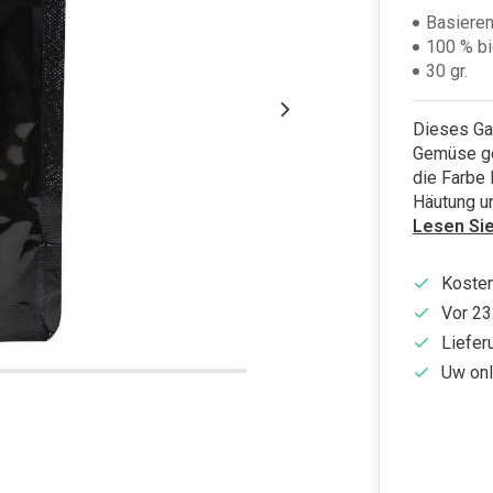
Basiere
100 % bi
30 gr.
Dieses Gar
Gemüse gem
die Farbe 
Häutung un
Lesen Si
Kosten
Vor 23
Liefer
Uw onl