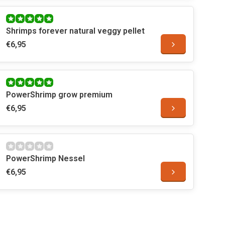
Shrimps forever natural veggy pellet
€6,95
PowerShrimp grow premium
€6,95
PowerShrimp Nessel
€6,95