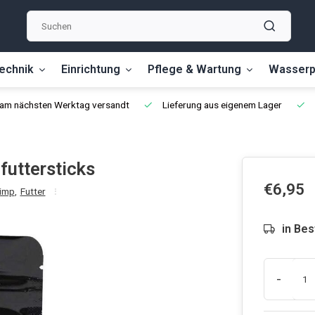
echnik
Einrichtung
Pflege & Wartung
Wasserp
, am nächsten Werktag versandt
Lieferung aus eigenem Lager
uttersticks
€6,95
imp
,
Futter
in Bes
-