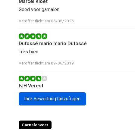
Marcel Kloet
Goed voor garnalen.
Veröffentlicht am 05/05/2026
Dufossé mario mario Dufossé
Très bien
Veröffentlicht am 09/06/2019
FJH Verest
Powershrimp word graag gegeten door de garnalen en ve
Ihre Bewertung hinzufügen
kan ik nog niet beoordelen want ik gebruik het nog niet 
Veröffentlicht am 07/11/2018
Garnalenvoer