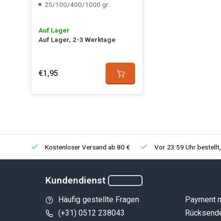
Sjoerd van Oosten
25/100/400/1000 gr.
Prima
Auf Lager
Veröffentlicht am 28/10/2025
Auf Lager, 2-3 Werktage
Martine Franssens
€1,95
Gebruik ik al geruime tijd.
Veröffentlicht am 18/10/2025
Suzette Kikkert
Kostenloser Versand ab 80 €
Vor 23:59 Uhr bestellt
Garnalen vinden ze heerlijk, mn vissen ook trouwens.
Veröffentlicht am 04/09/2025
Kundendienst
Häufig gestellte Fragen
Payment 
Esmee Huvermann van der Gaag
(+31) 0512 238043
Rücksend
Mijn Garnalen zijn er gek op.