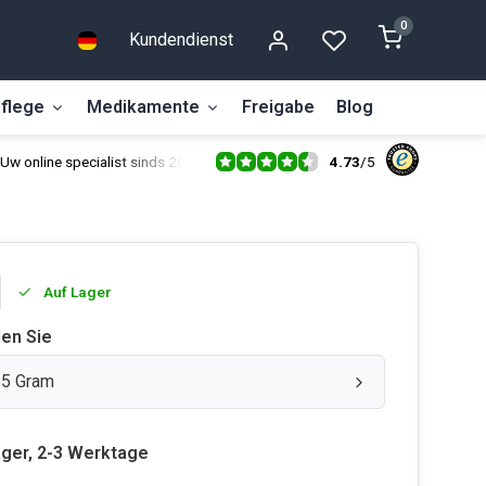
0
Kundendienst
flege
Medikamente
Freigabe
Blog
4.73
/
5
Uw online specialist sinds 2014
Auf Lager
len Sie
 25 Gram
ager, 2-3 Werktage