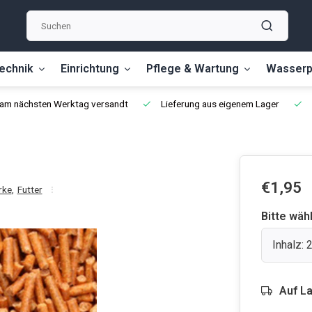
echnik
Einrichtung
Pflege & Wartung
Wasserp
, am nächsten Werktag versandt
Lieferung aus eigenem Lager
€1,95
rke
,
Futter
Bitte wäh
Inhalz:
Auf L