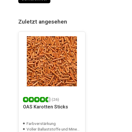
jacoline hoffmann-breukel
De garnalen vinden deze niet erg lekker bij mij, helaas.
goed!
Zuletzt angesehen
Veröffentlicht am 07/05/2026
Romeo Guillaume Van Heijdoorn
Alles zag er prima uit.
Veröffentlicht am 30/03/2026
Jan Remmelts
Goed
(26)
OAS Karotten Sticks
Veröffentlicht am 16/03/2026
Farbverstärkung
Voller Ballaststoffe und Mineralien