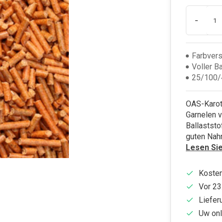
-
Farbvers
Voller B
25/100/
OAS-Karott
Garnelen v
Ballaststo
guten Nah
Lesen Si
Kosten
Vor 23
Liefer
Uw onl