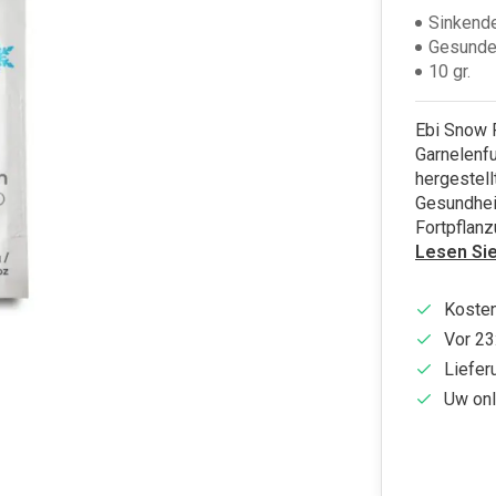
Sinkend
Gesunde
10 gr.
Ebi Snow 
Garnelenfu
hergestell
Gesundhei
Fortpflanz
Lesen Si
Kosten
Vor 23
Liefer
Uw onl