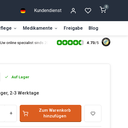
0
Kundendienst
flege
Medikamente
Freigabe
Blog
4.73
/
5
Uw online specialist sinds 2014
Auf Lager
ager, 2-3 Werktage
Zum Warenkorb
+
hinzufügen