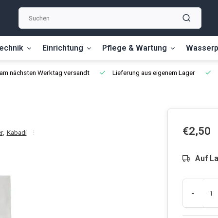
echnik
Einrichtung
Pflege & Wartung
Wasserp
, am nächsten Werktag versandt
Lieferung aus eigenem Lager
€2,50
r
,
Kabadi
Auf L
-