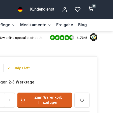
0
Kundendienst
flege
Medikamente
Freigabe
Blog
4.73
/
5
Uw online specialist sinds 2014
Only 1 left
ager, 2-3 Werktage
Zum Warenkorb
+
hinzufügen