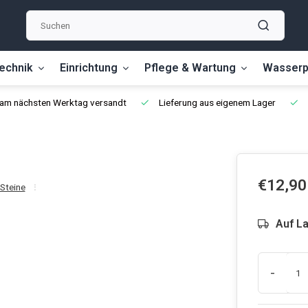
echnik
Einrichtung
Pflege & Wartung
Wasserp
, am nächsten Werktag versandt
Lieferung aus eigenem Lager
€12,90
Steine
Auf L
-