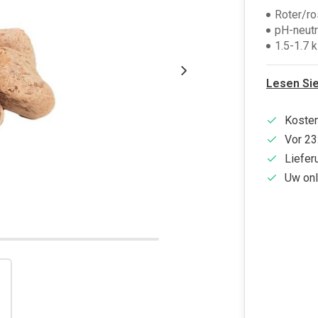
Roter/ro
pH-neutr
1.5-1.7 k
Lesen Si
Kosten
Vor 23
Liefer
Uw onl