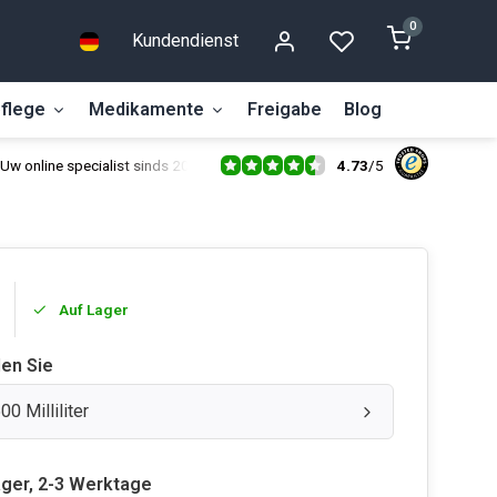
0
Kundendienst
flege
Medikamente
Freigabe
Blog
4.73
/
5
Uw online specialist sinds 2014
Auf Lager
len Sie
00 Milliliter
ager, 2-3 Werktage