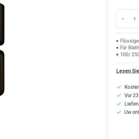
-
Flüssige
Für Blat
100/ 25
Lesen Si
Kosten
Vor 23
Liefer
Uw onl