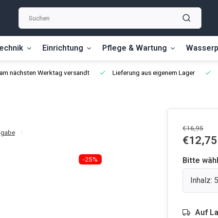
echnik
Einrichtung
Pflege & Wartung
Wasserp
, am nächsten Werktag versandt
Lieferung aus eigenem Lager
€16,95
igabe
€12,75
-25%
Bitte wäh
Inhalz: 5
Auf L