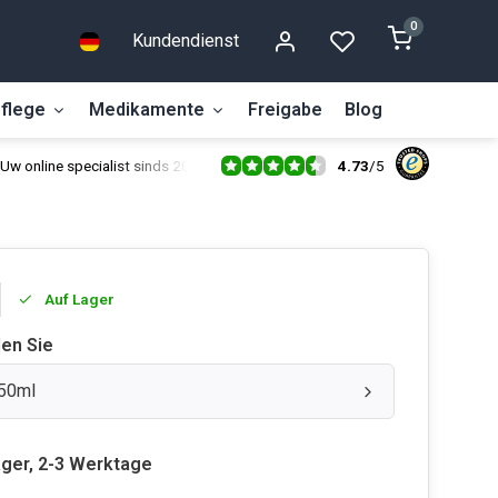
0
Kundendienst
flege
Medikamente
Freigabe
Blog
4.73
/
5
Uw online specialist sinds 2014
Auf Lager
len Sie
150ml
ager, 2-3 Werktage