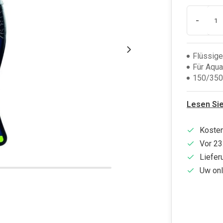
-
Flüssig
Für Aqu
150/350
Lesen Si
Kosten
Vor 23
Liefer
Uw onl