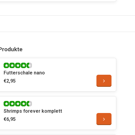
Produkte
Futterschale nano
€2,95
Shrimps forever komplett
€6,95