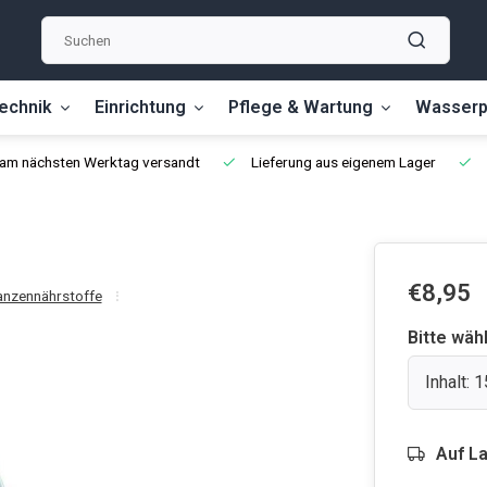
echnik
Einrichtung
Pflege & Wartung
Wasserp
, am nächsten Werktag versandt
Lieferung aus eigenem Lager
€8,95
anzennährstoffe
Bitte wäh
Inhalt: 
Auf L