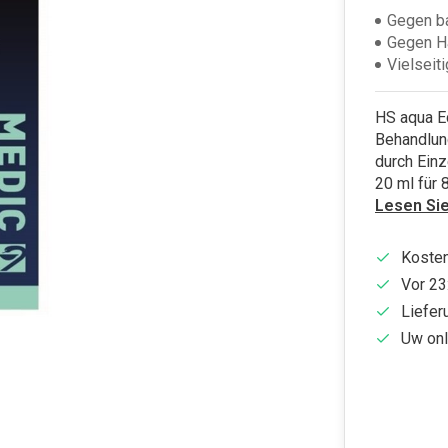
Gegen ba
Gegen H
Vielseit
HS aqua Ec
Behandlung
durch Einz
20 ml für 8
Lesen Si
Kosten
Vor 23
Liefer
Uw onl