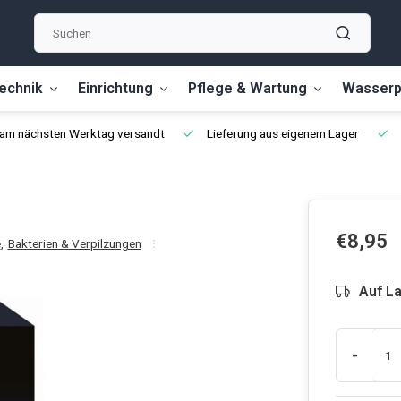
echnik
Einrichtung
Pflege & Wartung
Wasserp
, am nächsten Werktag versandt
Lieferung aus eigenem Lager
€8,95
e
,
Bakterien & Verpilzungen
Auf L
-