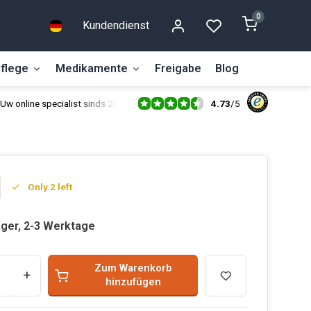
0
Kundendienst
flege
Medikamente
Freigabe
Blog
4.73
/
5
Uw online specialist sinds 2014
Only 2 left
ager, 2-3 Werktage
Zum Warenkorb
+
hinzufügen