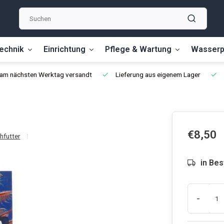
echnik
Einrichtung
Pflege & Wartung
Wasserp
, am nächsten Werktag versandt
Lieferung aus eigenem Lager
€8,50
hfutter
in Bes
-