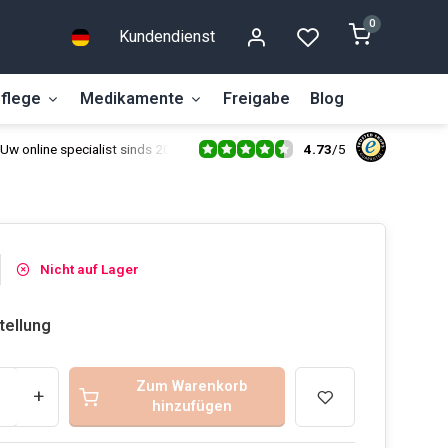
0
Kundendienst
flege
Medikamente
Freigabe
Blog
4.73
/
5
Uw online specialist sinds 2014
Nicht auf Lager
tellung
Zum Warenkorb
+
hinzufügen