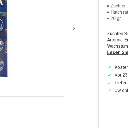
Züchten 
Hatch ra
20 gr.
Züchten S
Artemia-Ei
Wachstum 
Lesen Si
Kosten
Vor 23
Liefer
Uw onl