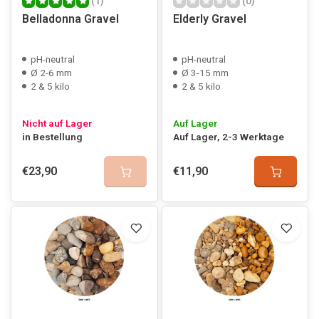
(1)
(0)
Belladonna Gravel
Elderly Gravel
pH-neutral
pH-neutral
Ø 2-6 mm
Ø 3-15 mm
2 & 5 kilo
2 & 5 kilo
Nicht auf Lager
Auf Lager
in Bestellung
Auf Lager, 2-3 Werktage
€23,90
€11,90