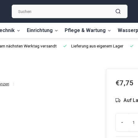
echnik
Einrichtung
Pflege & Wartung
Wasserp
, am nächsten Werktag versandt
Lieferung aus eigenem Lager
€7,75
anzen
Auf L
-