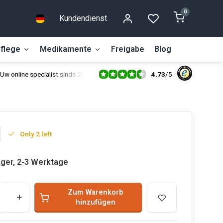
0
Kundendienst
flege
Medikamente
Freigabe
Blog
4.73
/
5
Uw online specialist sinds 2014
Only 2 left
ager, 2-3 Werktage
Zum Warenkorb
+
hinzufügen