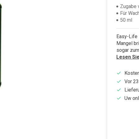
Zugabe v
Für Wach
50 ml
Easy-Life 
Mangel br
sogar zum 
Lesen Si
Kosten
Vor 23
Liefer
Uw onl