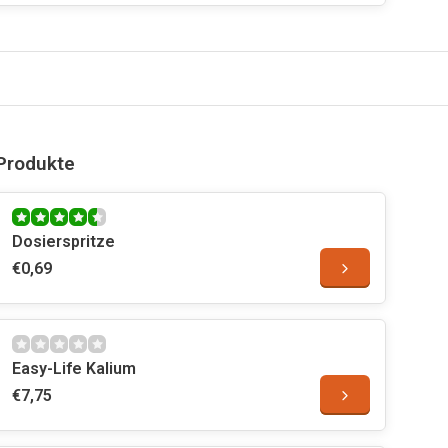
Produkte
Dosierspritze
€0,69
Easy-Life Kalium
€7,75