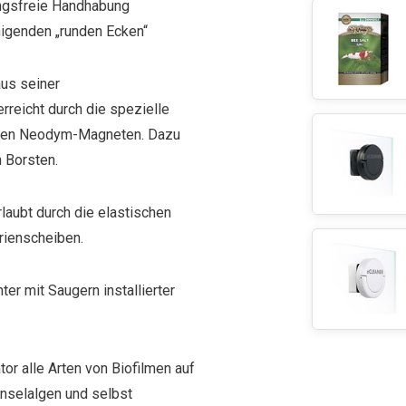
ungsfreie Handhabung
nigenden „runden Ecken“
aus seiner
erreicht durch die spezielle
igen Neodym-Magneten. Dazu
 Borsten.
aubt durch die elastischen
rienscheiben.
ter mit Saugern installierter
or alle Arten von Biofilmen auf
inselalgen und selbst