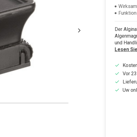
Wirksam
Funktion
Der Algina
Algenmagn
und Handl
Lesen Si
Kosten
Vor 23
Liefer
Uw onl