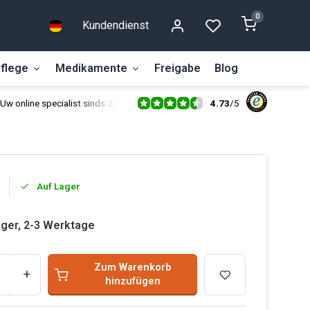
0
Kundendienst
flege
Medikamente
Freigabe
Blog
4.73
/
5
Uw online specialist sinds 2014
Auf Lager
ager, 2-3 Werktage
Zum Warenkorb
+
hinzufügen