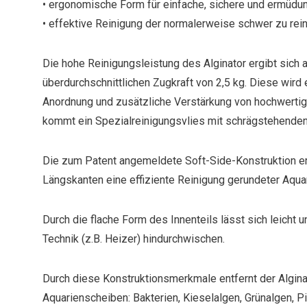
• ergonomische Form für einfache, sichere und ermüd
• effektive Reinigung der normalerweise schwer zu rei
Die hohe Reinigungsleistung des Alginator ergibt sich 
überdurchschnittlichen Zugkraft von 2,5 kg. Diese wird 
Anordnung und zusätzliche Verstärkung von hochwert
kommt ein Spezialreinigungsvlies mit schrägstehenden
Die zum Patent angemeldete Soft-Side-Konstruktion erl
Längskanten eine effiziente Reinigung gerundeter Aqua
Durch die flache Form des Innenteils lässt sich leicht un
Technik (z.B. Heizer) hindurchwischen.
Durch diese Konstruktionsmerkmale entfernt der Alginat
Aquarienscheiben: Bakterien, Kieselalgen, Grünalgen, P