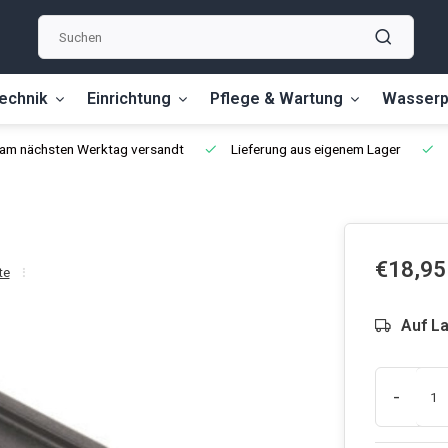
echnik
Einrichtung
Pflege & Wartung
Wasserp
, am nächsten Werktag versandt
Lieferung aus eigenem Lager
€18,95
te
Auf L
-