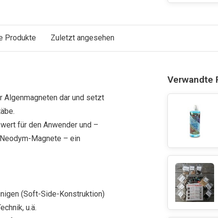
e Produkte
Zuletzt angesehen
Verwandte 
der Algenmagneten dar und setzt
täbe.
tzwert für den Anwender und –
en Neodym-Magnete – ein
inigen (Soft-Side-Konstruktion)
echnik, u.ä.