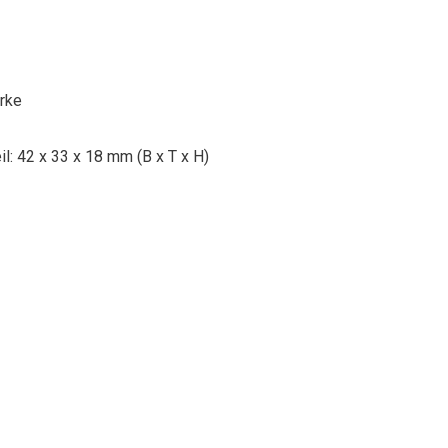
ärke
il: 42 x 33 x 18 mm (B x T x H)