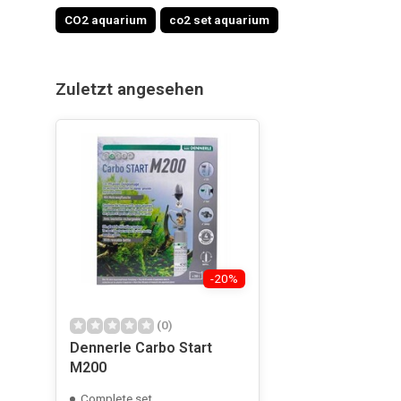
CO2 aquarium
co2 set aquarium
Zuletzt angesehen
-20%
(0)
Dennerle Carbo Start
M200
Complete set