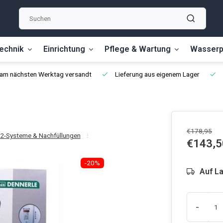
echnik
Einrichtung
Pflege & Wartung
Wasserp
, am nächsten Werktag versandt
Lieferung aus eigenem Lager
€178,95
2-Systeme & Nachfüllungen
€143,5
-20%
Auf L
-