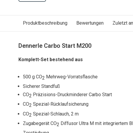
Produktbeschreibung
Bewertungen
Zuletzt 
Dennerle Carbo Start M200
Komplett-Set bestehend aus
500 g CO
Mehrweg-Vorratsflasche
2
Sicherer Standfuß
CO
Präzisions-Druckminderer Carbo Start
2
CO
Spezial-Rücklaufsicherung
2
CO
Spezial-Schlauch, 2 m
2
Zugabegerät CO
Diffusor Ultra M mit integriertem B
2
Zerstäubung