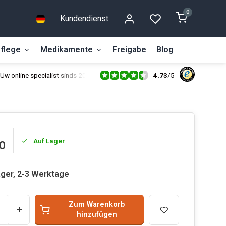
0
Kundendienst
flege
Medikamente
Freigabe
Blog
4.73
/
5
Uw online specialist sinds 2014
Auf Lager
0
ager, 2-3 Werktage
Zum Warenkorb
+
hinzufügen