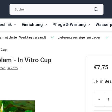
echnik
Einrichtung
Pflege & Wartung
Wasserp
, am nächsten Werktag versandt
Lieferung aus eigenem Lager
o Cup
am' - In Vitro Cup
€7,75
nzen
,
In vitro
in Bes
-