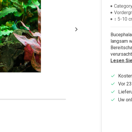
Category
Vorderg
↕ 5-10 
Bucephalan
langsam w
Bereitsch
verursach
Lesen Si
Kosten
Vor 23
Liefer
Uw onl