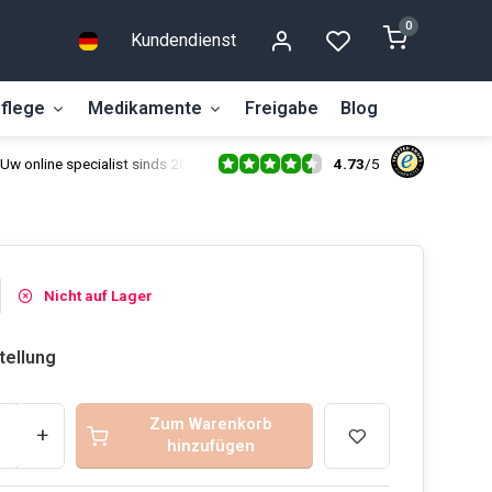
0
Kundendienst
flege
Medikamente
Freigabe
Blog
4.73
/
5
Uw online specialist sinds 2014
Nicht auf Lager
tellung
Zum Warenkorb
+
hinzufügen