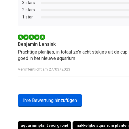
3 stars
2 stars
1 star
Benjamin Lensink
Prachtige plantjes, in totaal zo'n acht stekjes uit de cu
goed in het nieuwe aquarium
Veröffentlicht am 27/03/2023
Ihre Bewertung hinzufügen
aquariumplant voorgrond
makkelijke aquarium planten