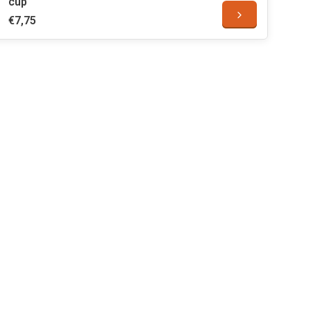
cup
€7,75