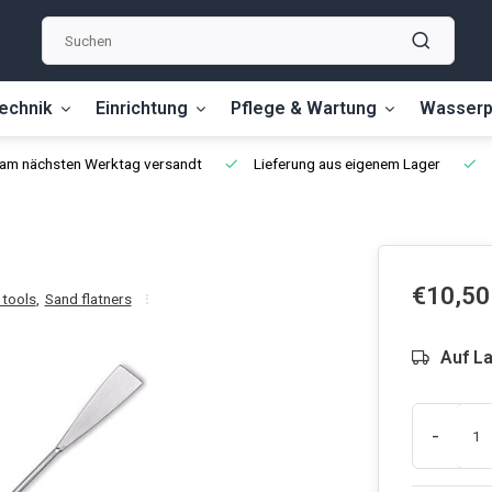
echnik
Einrichtung
Pflege & Wartung
Wasserp
, am nächsten Werktag versandt
Lieferung aus eigenem Lager
€10,50
tools
,
Sand flatners
Auf L
-