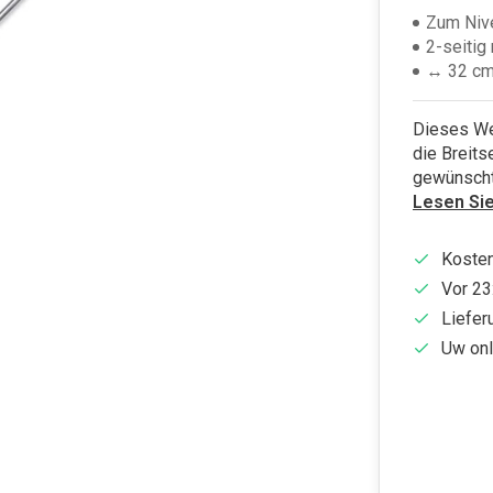
Zum Niv
2-seitig
↔ 32 c
Dieses Wer
die Breits
gewünscht
Lesen Si
Kosten
Vor 23
Liefer
Uw onl