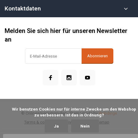
Kontaktdaten
Melden Sie sich hier für unseren Newsletter
an
Abonnieren
            Wir benutzen Cookies nur für interne Zwecke um den Webshop 
© Onlineaquariumspullen
- Theme made by
Webdinge
zu verbessern. Ist das in Ordnung?

Terms & conditions
Privacy Policy
Sitemap
Ja
Nein