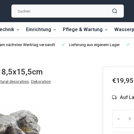
echnik
Einrichtung
Pflege & Wartung
Wasserp
, am nächsten Werktag versandt
Lieferung aus eigenem Lager
x18,5x15,5cm
€19,95
tural decoration
,
Dekoration
Auf L
-