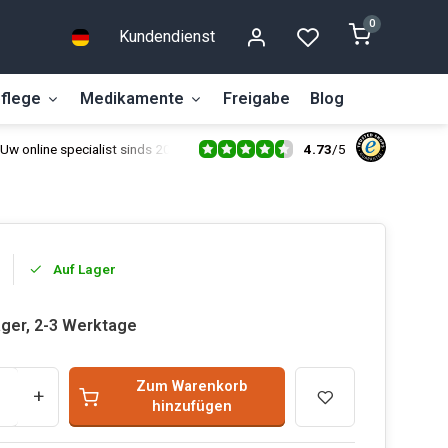
0
Kundendienst
flege
Medikamente
Freigabe
Blog
4.73
/
5
Uw online specialist sinds 2014
Auf Lager
ager, 2-3 Werktage
Zum Warenkorb
+
hinzufügen