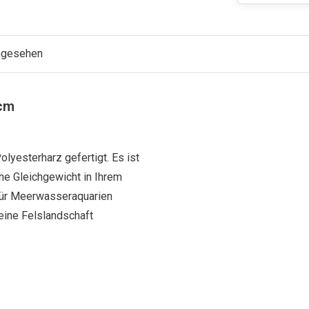
angesehen
5cm
lyesterharz gefertigt. Es ist
che Gleichgewicht in Ihrem
 für Meerwasseraquarien
eine Felslandschaft