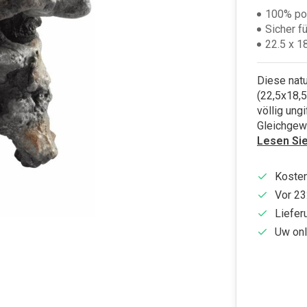
100% po
Sicher f
22.5 x 1
Diese nat
(22,5x18,5
völlig ung
Gleichgewi
Lesen Si
Kosten
Vor 23
Liefer
Uw onl