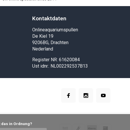
Kontaktdaten
Onlineaquariumspullen
De Kiel 19
9206BG, Drachten
Nederland
Register NR: 61620084
Ust idnr.: NL002292537B13