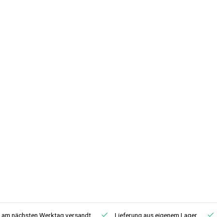
, am nächsten Werktag versandt
Lieferung aus eigenem Lager