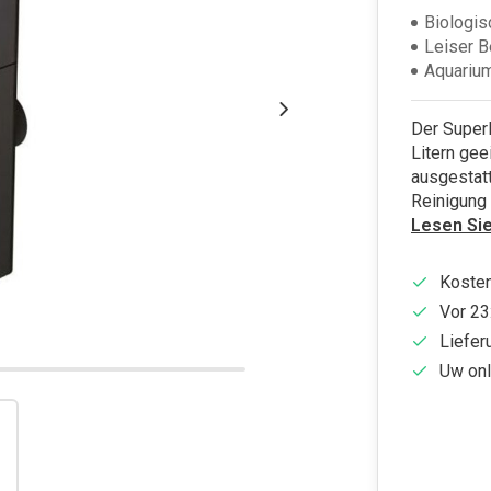
Biologis
Leiser B
Aquarium
Der SuperF
Litern ge
ausgestat
Reinigung 
Lesen Si
Kosten
Vor 23
Liefer
Uw onl