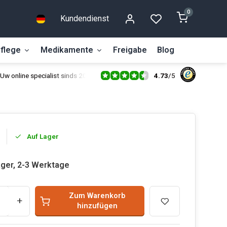
0
Kundendienst
flege
Medikamente
Freigabe
Blog
4.73
/
5
Uw online specialist sinds 2014
Auf Lager
ager, 2-3 Werktage
Zum Warenkorb
+
hinzufügen