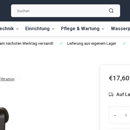
echnik
Einrichtung
Pflege & Wartung
Wasserp
, am nächsten Werktag versandt
Lieferung aus eigenem Lager
€17,60
Filtration
Auf L
-