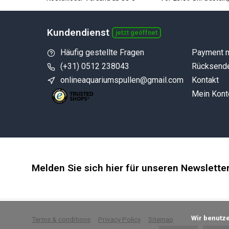
Kundendienst
jetzt geöffnet
Häufig gestellte Fragen
Payment 
(+31) 0512 238043
Rücksend
onlineaquariumspullen@gmail.com
Kontakt
Mein Kont
Melden Sie sich hier für unseren Newslette
            Wir benutzen Cookies nur für interne Zwecke um den Webshop zu verbessern. Ist das in Ordnung?

Terms & conditions
Privacy Policy
Sitemap