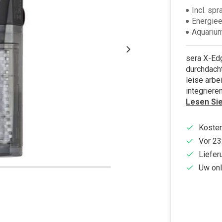
Incl. spr
Energiee
Aquarium
sera X-Edg
durchdacht
leise arbe
integriere
Lesen Si
Kosten
Vor 23
Liefer
Uw onl