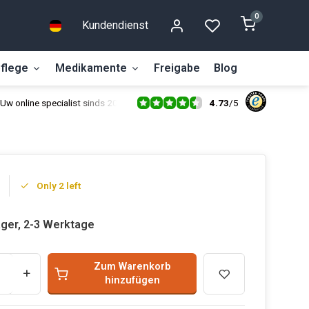
0
Kundendienst
flege
Medikamente
Freigabe
Blog
4.73
/
5
Uw online specialist sinds 2014
Only 2 left
ager, 2-3 Werktage
Zum Warenkorb
+
hinzufügen