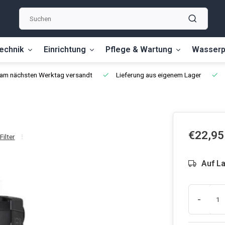
echnik
Einrichtung
Pflege & Wartung
Wasserp
, am nächsten Werktag versandt
Lieferung aus eigenem Lager
€22,95
Filter
Auf L
-