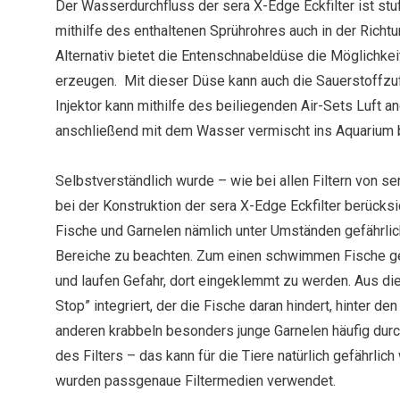
Der Wasserdurchfluss der sera X-Edge Eckfilter ist stu
mithilfe des enthaltenen Sprührohres auch in der Richtu
Alternativ bietet die Entenschnabeldüse die Möglichke
erzeugen. Mit dieser Düse kann auch die Sauerstoffzu
Injektor kann mithilfe des beiliegenden Air-Sets Luft 
anschließend mit dem Wasser vermischt ins Aquarium 
Selbstverständlich wurde – wie bei allen Filtern von s
bei der Konstruktion der sera X-Edge Eckfilter berücksic
Fische und Garnelen nämlich unter Umständen gefährlic
Bereiche zu beachten. Zum einen schwimmen Fische gele
und laufen Gefahr, dort eingeklemmt zu werden. Aus d
Stop” integriert, der die Fische daran hindert, hinter d
anderen krabbeln besonders junge Garnelen häufig durch
des Filters – das kann für die Tiere natürlich gefährlic
wurden passgenaue Filtermedien verwendet.