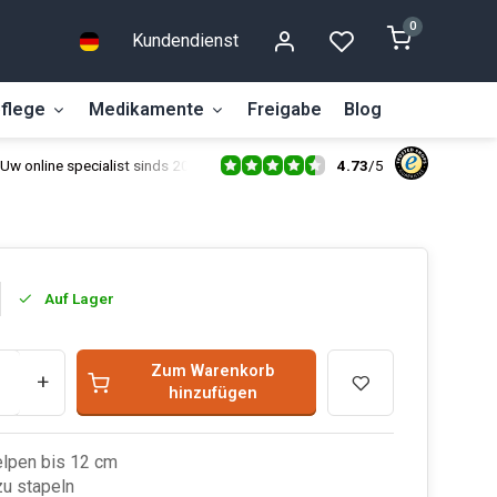
0
Kundendienst
flege
Medikamente
Freigabe
Blog
4.73
/
5
Uw online specialist sinds 2014
Auf Lager
Zum Warenkorb
+
hinzufügen
lpen bis 12 cm
zu stapeln