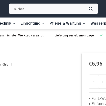
echnik
Einrichtung
Pflege & Wartung
Wasserp
, am nächsten Werktag versandt
Lieferung aus eigenem Lager
€5,95
hhöhle
-
Für L-We
Einfach 