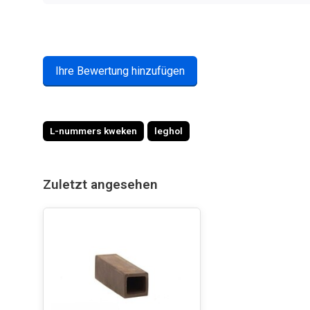
Ihre Bewertung hinzufügen
L-nummers kweken
leghol
Zuletzt angesehen