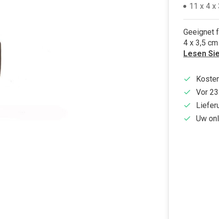
11 x 4 x
Geeignet 
4 x 3,5 cm
Lesen Si
Kosten
Vor 23
Liefer
Uw onl