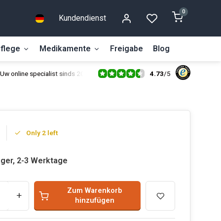
0
Kundendienst
flege
Medikamente
Freigabe
Blog
4.73
/
5
Uw online specialist sinds 2014
Only 2 left
ager, 2-3 Werktage
Zum Warenkorb
+
hinzufügen