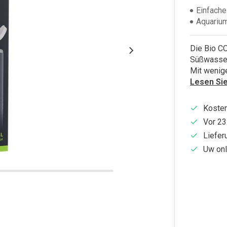
Einfach
Aquarium
Die Bio CO
Süßwasser
Mit wenige
Lesen Si
Kosten
Vor 23
Liefer
Uw onl