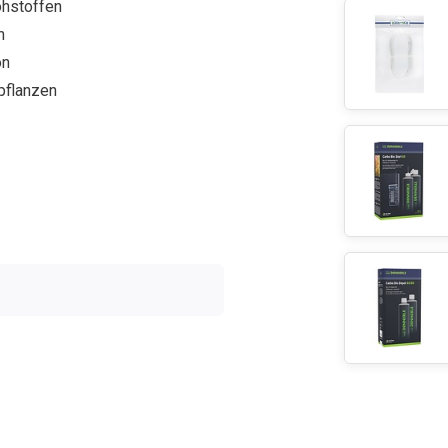
ohstoffen
n
on
npflanzen