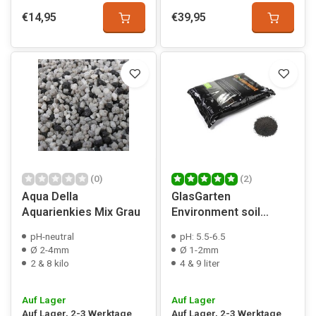
€14,95
€39,95
(0)
(2)
Aqua Della
GlasGarten
Aquarienkies Mix Grau
Environment soil
powder
pH-neutral
pH: 5.5-6.5
Ø 2-4mm
Ø 1-2mm
2 & 8 kilo
4 & 9 liter
Auf Lager
Auf Lager
Auf Lager, 2-3 Werktage
Auf Lager, 2-3 Werktage