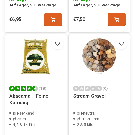
Auf Lager, 2-3 Werktage
Auf Lager, 2-3 Werktage
€6,95
€7,50
(18)
(0)
Akadama – Feine
Stream Gravel
Körnung
pH-senkend
pH-neutral
Ø 2mm
Ø 10-20 mm
4,5 & 14 liter
2 & 5 kilo