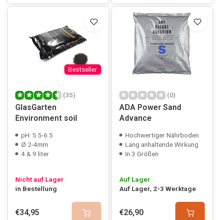
Bestseller
(35)
(0)
GlasGarten
ADA Power Sand
Environment soil
Advance
pH: 5.5-6.5
Hochwertiger Nährboden
Ø 2-4mm
Lang anhaltende Wirkung
4 & 9 liter
In 3 Größen
Nicht auf Lager
Auf Lager
in Bestellung
Auf Lager, 2-3 Werktage
€34,95
€26,90