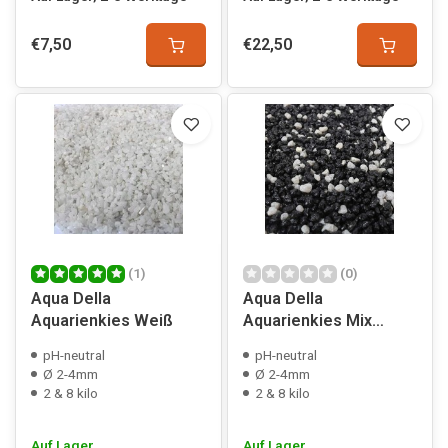
€7,50
€22,50
(1)
(0)
Aqua Della
Aqua Della
Aquarienkies Weiß
Aquarienkies Mix
Schwarz
pH-neutral
pH-neutral
Ø 2-4mm
Ø 2-4mm
2 & 8 kilo
2 & 8 kilo
Auf Lager
Auf Lager