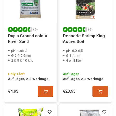
(6)
(9)
Dupla Ground colour
Dennerle Shrimp King
River Sand
Active Soil
pH-neutral
pH: 6,0-6,5
Ø 0.4-0.6mm
Ø 1-4mm
2 & 5 & 10 kilo
4 en 8 liter
Only 1 left
Auf Lager
Auf Lager, 2-3 Werktage
Auf Lager, 2-3 Werktage
€4,95
€23,95