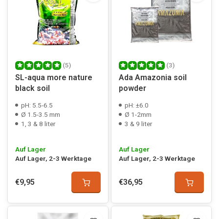
(5)
(3)
SL-aqua more nature
Ada Amazonia soil
black soil
powder
pH: 5.5-6.5
pH: ±6.0
Ø 1.5-3.5 mm
Ø 1-2mm
1, 3 & 8 liter
3 & 9 liter
Auf Lager
Auf Lager
Auf Lager, 2-3 Werktage
Auf Lager, 2-3 Werktage
€9,95
€36,95