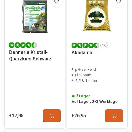
(16)
Dennerle Kristall-
Akadama
Quarzkies Schwarz
pH-senkend
Ø 2-5mm
4,5 & 14 liter
Auf Lager
Auf Lager, 2-3 Werktage
€17,95
€26,95