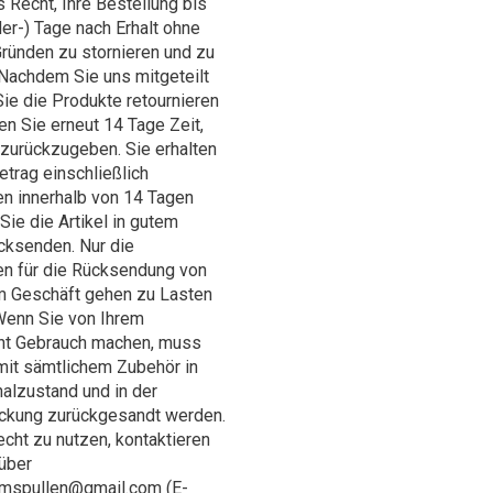
 Recht, Ihre Bestellung bis
er-) Tage nach Erhalt ohne
ründen zu stornieren und zu
 Nachdem Sie uns mitgeteilt
ie die Produkte retournieren
n Sie erneut 14 Tage Zeit,
 zurückzugeben. Sie erhalten
trag einschließlich
n innerhalb von 14 Tagen
Sie die Artikel in gutem
cksenden. Nur die
n für die Rücksendung von
 Geschäft gehen zu Lasten
Wenn Sie von Ihrem
ht Gebrauch machen, muss
mit sämtlichem Zubehör in
alzustand und in der
ackung zurückgesandt werden.
cht zu nutzen, kontaktieren
 über
umspullen@gmail.com
(E-