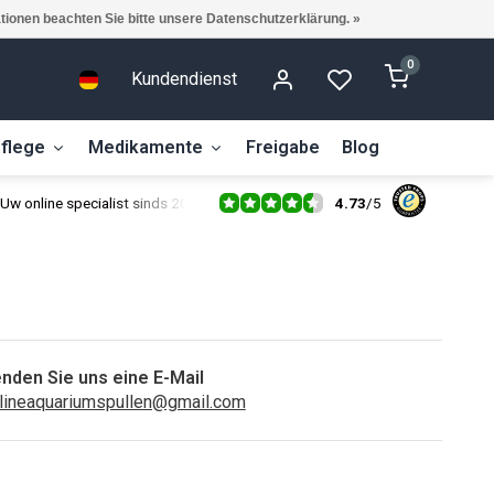
ationen beachten Sie bitte unsere Datenschutzerklärung. »
0
Kundendienst
flege
Medikamente
Freigabe
Blog
4.73
/
5
Uw online specialist sinds 2014
nden Sie uns eine E-Mail
lineaquariumspullen@gmail.com