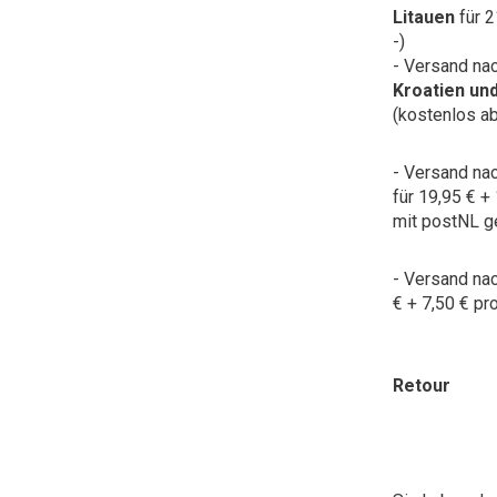
Litauen
für 2
-)
- Versand na
Kroatien un
(kostenlos ab
- Versand na
für 19,95 € +
mit postNL ge
- Versand na
€ + 7,50 € pro
Retour