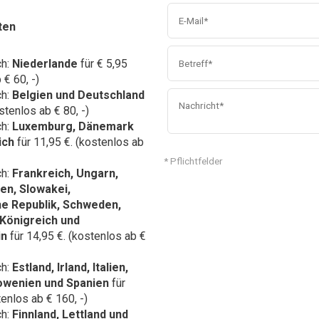
ten
ch:
Niederlande
für € 5,95
 € 60, -)
ch:
Belgien und Deutschland
stenlos ab € 80, -)
ch:
Luxemburg, Dänemark
ich
für 11,95 €. (kostenlos ab
* Pflichtfelder
ch:
Frankreich,
Ungarn,
en, Slowakei,
e Republik, Schweden,
 Königreich und
in
für 14,95 €. (kostenlos ab €
ch:
Estland, Irland, Italien,
lowenien und Spanien
für
tenlos ab € 160, -)
ch:
Finnland, Lettland und