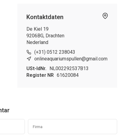
Kontaktdaten
De Kiel 19
9206BG, Drachten
Nederland
(+31) 0512 238043
onlineaquariumspullen@gmail.com
USt-IdNr.
NL002292537B13
Register NR
61620084
ntar