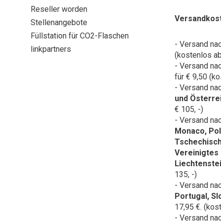
Reseller worden
Versandkos
Stellenangebote
Füllstation für CO2-Flaschen
- Versand na
linkpartners
(kostenlos ab
- Versand na
für € 9,50 (ko
- Versand na
und Österre
€ 105, -)
- Versand na
Monaco, Pol
Tschechisch
Vereinigtes
Liechtenste
135, -)
- Versand na
Portugal, S
17,95 €. (kos
- Versand na