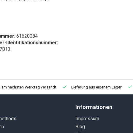
nummer
: 61620084
r-Identifikationsnummer
:
7B13
t, am nächsten Werktag versandt
Lieferung aus eigenem Lager
Informationen
methods
Impressum
en
Blog