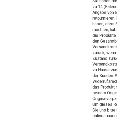
Sie haben das
zu 14 (Kalend
Angabe von G
retournieren.
haben, dass S
möchten, habe
die Produkte
den Gesamtbe
Versandkoste
zurück, wenn 
Zustand zurü
Versandkoste
zu Hause zum
der Kunden. 
Widerrufsrec
das Produkt 
seinem Origin
Originalverp
Um dieses Re
Sie uns bitte
onlineaquari