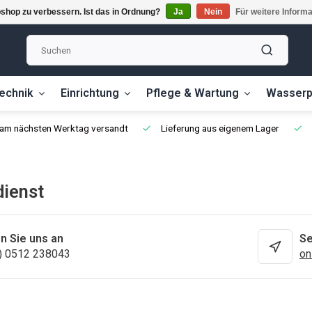
shop zu verbessern. Ist das in Ordnung?
Ja
Nein
Für weitere Inform
echnik
Einrichtung
Pflege & Wartung
Wasserp
, am nächsten Werktag versandt
Lieferung aus eigenem Lager
ienst
n Sie uns an
Se
) 0512 238043
on