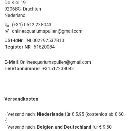
De Kiel 19
9206BG, Drachten
Nederland
(+31) 0512 238043
onlineaquariumspullen@gmail.com
USt-IdNr.
NL002292537B13
Register NR
61620084
E-Mail
:
Onlineaquariumspullen@gmail.com
Telefonnummer
: +31
512238043
Versandkosten
- Versand nach:
Niederlande
für € 5,95 (kostenlos ab € 60,
-)
- Versand nach:
Belgien und Deutschland
für € 9,50