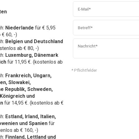
ten
ch:
Niederlande
für € 5,95
 € 60, -)
ch:
Belgien und Deutschland
stenlos ab € 80, -)
ch:
Luxemburg, Dänemark
ich
für 11,95 €. (kostenlos ab
* Pflichtfelder
ch:
Frankreich,
Ungarn,
en, Slowakei,
e Republik, Schweden,
 Königreich und
in
für 14,95 €. (kostenlos ab €
ch:
Estland, Irland, Italien,
lowenien und Spanien
für
tenlos ab € 160, -)
ch:
Finnland, Lettland und