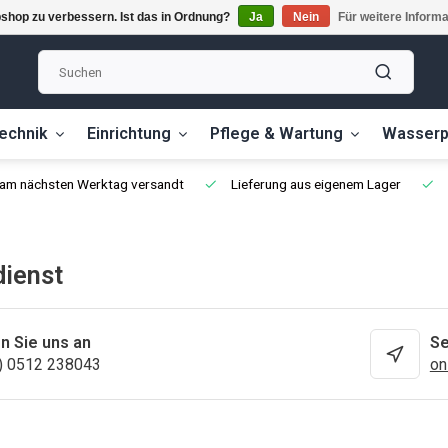
shop zu verbessern. Ist das in Ordnung?
Ja
Nein
Für weitere Inform
echnik
Einrichtung
Pflege & Wartung
Wasserp
, am nächsten Werktag versandt
Lieferung aus eigenem Lager
ienst
n Sie uns an
Se
) 0512 238043
on