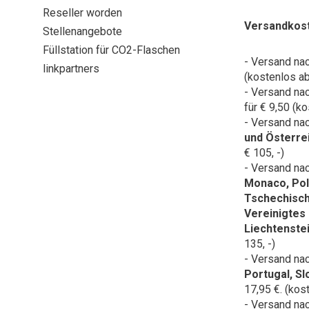
Reseller worden
Versandkos
Stellenangebote
Füllstation für CO2-Flaschen
- Versand na
linkpartners
(kostenlos ab
- Versand na
für € 9,50 (ko
- Versand na
und Österre
€ 105, -)
- Versand na
Monaco, Pol
Tschechisch
Vereinigtes
Liechtenste
135, -)
- Versand na
Portugal, S
17,95 €. (kos
- Versand na