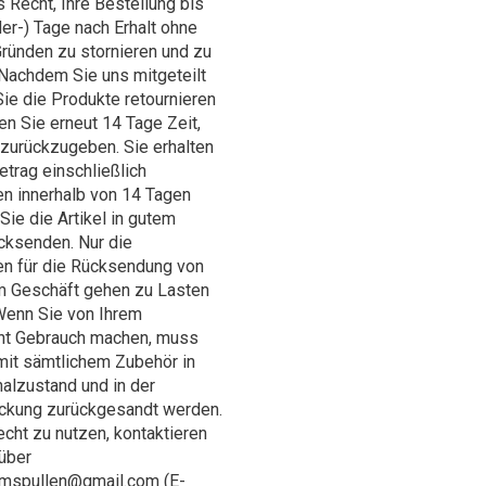
 Recht, Ihre Bestellung bis
er-) Tage nach Erhalt ohne
ründen zu stornieren und zu
 Nachdem Sie uns mitgeteilt
ie die Produkte retournieren
n Sie erneut 14 Tage Zeit,
 zurückzugeben. Sie erhalten
trag einschließlich
n innerhalb von 14 Tagen
Sie die Artikel in gutem
cksenden. Nur die
n für die Rücksendung von
 Geschäft gehen zu Lasten
Wenn Sie von Ihrem
ht Gebrauch machen, muss
mit sämtlichem Zubehör in
alzustand und in der
ackung zurückgesandt werden.
cht zu nutzen, kontaktieren
 über
umspullen@gmail.com
(E-