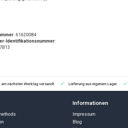
nummer
: 61620084
r-Identifikationsnummer
:
7B13
t, am nächsten Werktag versandt
Lieferung aus eigenem Lager
Informationen
methods
Impressum
en
Blog