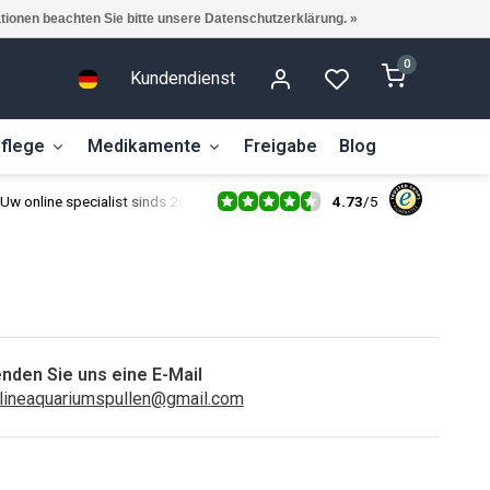
ationen beachten Sie bitte unsere Datenschutzerklärung. »
0
Kundendienst
flege
Medikamente
Freigabe
Blog
4.73
/
5
Uw online specialist sinds 2014
nden Sie uns eine E-Mail
lineaquariumspullen@gmail.com