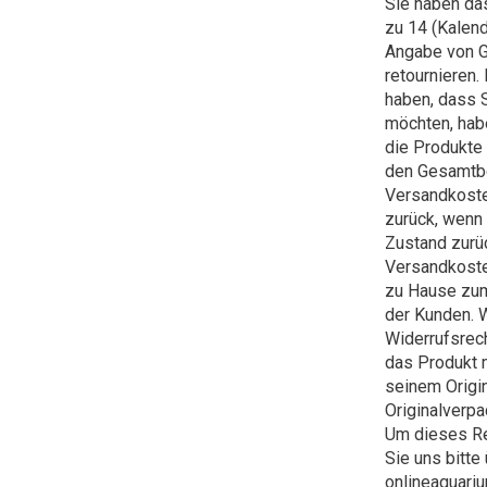
Sie haben das
zu 14 (Kalend
Angabe von G
retournieren.
haben, dass S
möchten, habe
die Produkte
den Gesamtbe
Versandkoste
zurück, wenn 
Zustand zurü
Versandkoste
zu Hause zum
der Kunden. 
Widerrufsrec
das Produkt 
seinem Origin
Originalverp
Um dieses Re
Sie uns bitte
onlineaquari