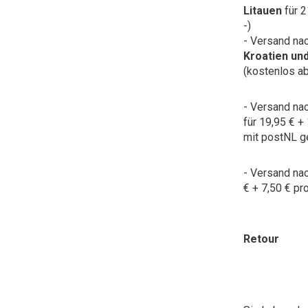
Litauen
für 2
-)
- Versand na
Kroatien un
(kostenlos ab
- Versand na
für 19,95 € +
mit postNL ge
- Versand na
€ + 7,50 € pro
Retour