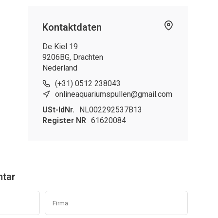
Kontaktdaten
De Kiel 19
9206BG, Drachten
Nederland
(+31) 0512 238043
onlineaquariumspullen@gmail.com
USt-IdNr.
NL002292537B13
Register NR
61620084
ntar