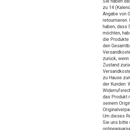
Sie haben das
zu 14 (Kalend
Angabe von G
retournieren.
haben, dass S
möchten, habe
die Produkte
den Gesamtbe
Versandkoste
zurück, wenn 
Zustand zurü
Versandkoste
zu Hause zum
der Kunden. 
Widerrufsrec
das Produkt 
seinem Origin
Originalverp
Um dieses Re
Sie uns bitte
onlineaquari