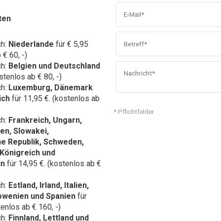
ten
ch:
Niederlande
für € 5,95
 € 60, -)
ch:
Belgien und Deutschland
stenlos ab € 80, -)
ch:
Luxemburg, Dänemark
ich
für 11,95 €. (kostenlos ab
* Pflichtfelder
ch:
Frankreich,
Ungarn,
en, Slowakei,
e Republik, Schweden,
 Königreich und
in
für 14,95 €. (kostenlos ab €
ch:
Estland, Irland, Italien,
lowenien und Spanien
für
tenlos ab € 160, -)
ch:
Finnland, Lettland und