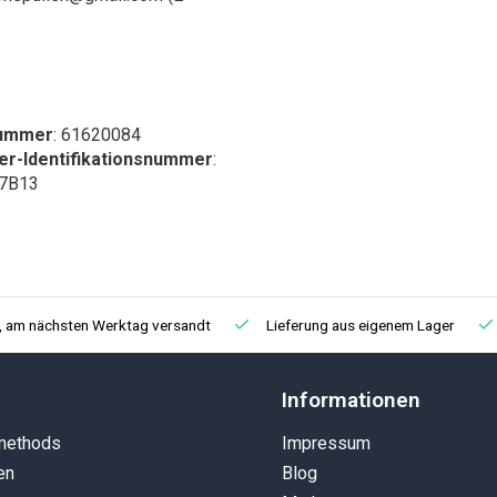
nummer
: 61620084
r-Identifikationsnummer
:
7B13
t, am nächsten Werktag versandt
Lieferung aus eigenem Lager
Informationen
methods
Impressum
en
Blog