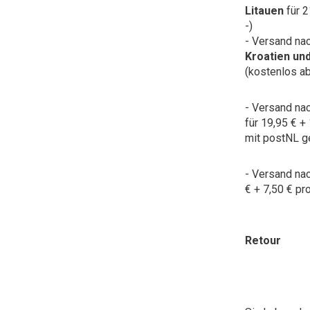
Litauen
für 2
-)
- Versand na
Kroatien un
(kostenlos ab
- Versand na
für 19,95 € +
mit postNL ge
- Versand na
€ + 7,50 € pro
Retour