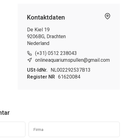
Kontaktdaten
De Kiel 19
9206BG, Drachten
Nederland
(+31) 0512 238043
onlineaquariumspullen@gmail.com
USt-IdNr.
NL002292537B13
Register NR
61620084
ntar