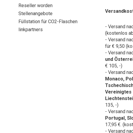
Reseller worden
Versandkos
Stellenangebote
Füllstation für CO2-Flaschen
- Versand na
linkpartners
(kostenlos ab
- Versand na
für € 9,50 (ko
- Versand na
und Österre
€ 105, -)
- Versand na
Monaco, Pol
Tschechisch
Vereinigtes
Liechtenste
135, -)
- Versand na
Portugal, S
17,95 €. (kos
- Versand na