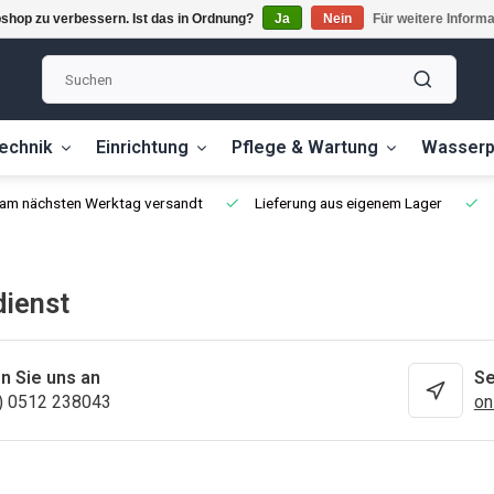
shop zu verbessern. Ist das in Ordnung?
Ja
Nein
Für weitere Inform
echnik
Einrichtung
Pflege & Wartung
Wasserp
, am nächsten Werktag versandt
Lieferung aus eigenem Lager
ienst
n Sie uns an
Se
) 0512 238043
on