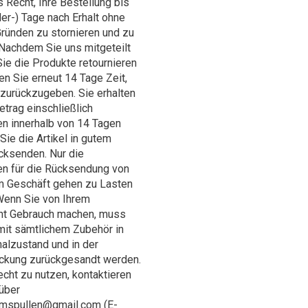
 Recht, Ihre Bestellung bis
er-) Tage nach Erhalt ohne
ründen zu stornieren und zu
 Nachdem Sie uns mitgeteilt
ie die Produkte retournieren
n Sie erneut 14 Tage Zeit,
 zurückzugeben. Sie erhalten
trag einschließlich
n innerhalb von 14 Tagen
Sie die Artikel in gutem
cksenden. Nur die
n für die Rücksendung von
 Geschäft gehen zu Lasten
Wenn Sie von Ihrem
ht Gebrauch machen, muss
mit sämtlichem Zubehör in
alzustand und in der
ackung zurückgesandt werden.
cht zu nutzen, kontaktieren
 über
umspullen@gmail.com
(E-