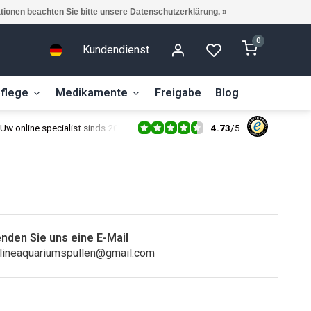
ationen beachten Sie bitte unsere Datenschutzerklärung. »
0
Kundendienst
flege
Medikamente
Freigabe
Blog
4.73
/
5
Uw online specialist sinds 2014
nden Sie uns eine E-Mail
lineaquariumspullen@gmail.com